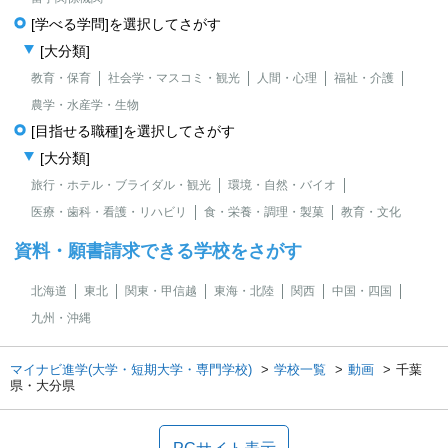
[学べる学問]を選択してさがす
[大分類]
教育・保育
社会学・マスコミ・観光
人間・心理
福祉・介護
農学・水産学・生物
[目指せる職種]を選択してさがす
[大分類]
旅行・ホテル・ブライダル・観光
環境・自然・バイオ
医療・歯科・看護・リハビリ
食・栄養・調理・製菓
教育・文化
資料・願書請求できる学校をさがす
北海道
東北
関東・甲信越
東海・北陸
関西
中国・四国
九州・沖縄
マイナビ進学(大学・短期大学・専門学校)
学校一覧
動画
千葉
県・大分県