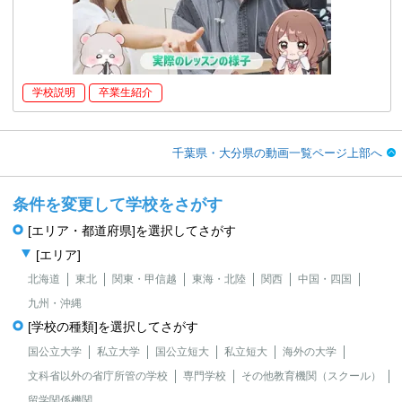
学校説明
卒業生紹介
千葉県・大分県の動画一覧ページ上部へ
条件を変更して学校をさがす
[エリア・都道府県]を選択してさがす
[エリア]
北海道
東北
関東・甲信越
東海・北陸
関西
中国・四国
九州・沖縄
[学校の種類]を選択してさがす
国公立大学
私立大学
国公立短大
私立短大
海外の大学
文科省以外の省庁所管の学校
専門学校
その他教育機関（スクール）
留学関係機関