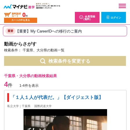
0
資料請求
カート
件
会員登録
ログイン
（無料）
カートの中を見る
【重要】My CareerIDへの移行のご案内
重要
動画からさがす
検索条件：
千葉県、大分県の動画一覧
検索条件を変更する
千葉県・大分県の動画検索結果
4
件
1-4件を表示
「１人１人が代表だ。」【ダイジェスト版】
私立大学｜千葉県
国際武道大学