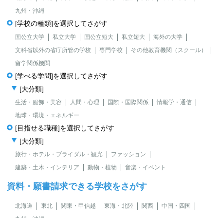
九州・沖縄
[学校の種類]を選択してさがす
国公立大学
私立大学
国公立短大
私立短大
海外の大学
文科省以外の省庁所管の学校
専門学校
その他教育機関（スクール）
留学関係機関
[学べる学問]を選択してさがす
[大分類]
生活・服飾・美容
人間・心理
国際・国際関係
情報学・通信
地球・環境・エネルギー
[目指せる職種]を選択してさがす
[大分類]
旅行・ホテル・ブライダル・観光
ファッション
建築・土木・インテリア
動物・植物
音楽・イベント
資料・願書請求できる学校をさがす
北海道
東北
関東・甲信越
東海・北陸
関西
中国・四国