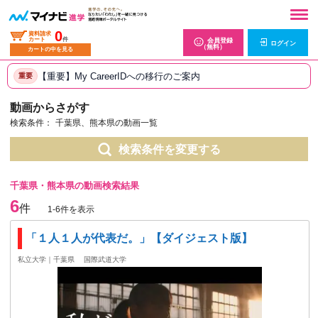
0
資料請求
カート
件
会員登録
ログイン
（無料）
カートの中を見る
【重要】My CareerIDへの移行のご案内
重要
動画からさがす
検索条件：
千葉県、熊本県の動画一覧
検索条件を変更する
千葉県・熊本県の動画検索結果
6
件
1-6件を表示
「１人１人が代表だ。」【ダイジェスト版】
私立大学｜千葉県
国際武道大学