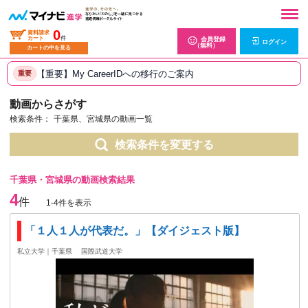
0
資料請求
カート
件
会員登録
ログイン
（無料）
カートの中を見る
【重要】My CareerIDへの移行のご案内
重要
動画からさがす
検索条件：
千葉県、宮城県の動画一覧
検索条件を変更する
千葉県・宮城県の動画検索結果
4
件
1-4件を表示
「１人１人が代表だ。」【ダイジェスト版】
私立大学｜千葉県
国際武道大学