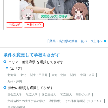
学校説明
卒業生紹介
千葉県・高知県の動画一覧ページ上部へ
条件を変更して学校をさがす
[エリア・都道府県]を選択してさがす
[エリア]
北海道
東北
関東・甲信越
東海・北陸
関西
中国・四国
九州・沖縄
[学校の種類]を選択してさがす
国公立大学
私立大学
国公立短大
私立短大
海外の大学
文科省以外の省庁所管の学校
専門学校
その他教育機関（スクール）
留学関係機関