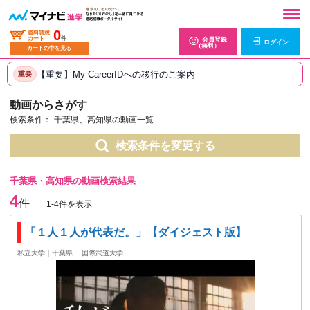
0
資料請求
カート
件
会員登録
ログイン
（無料）
カートの中を見る
【重要】My CareerIDへの移行のご案内
重要
動画からさがす
検索条件：
千葉県、高知県の動画一覧
検索条件を変更する
千葉県・高知県の動画検索結果
4
件
1-4件を表示
「１人１人が代表だ。」【ダイジェスト版】
私立大学｜千葉県
国際武道大学