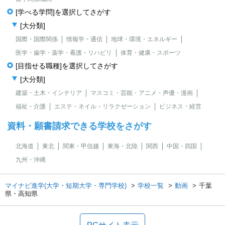
[学べる学問]を選択してさがす
[大分類]
国際・国際関係
情報学・通信
地球・環境・エネルギー
医学・歯学・薬学・看護・リハビリ
体育・健康・スポーツ
[目指せる職種]を選択してさがす
[大分類]
建築・土木・インテリア
マスコミ・芸能・アニメ・声優・漫画
福祉・介護
エステ・ネイル・リラクゼーション
ビジネス・経営
資料・願書請求できる学校をさがす
北海道
東北
関東・甲信越
東海・北陸
関西
中国・四国
九州・沖縄
マイナビ進学(大学・短期大学・専門学校)
学校一覧
動画
千葉
県・高知県