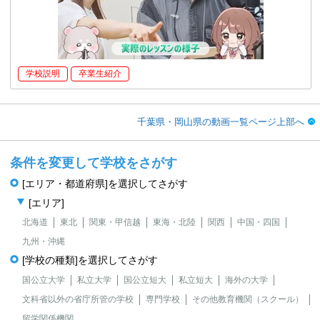
学校説明
卒業生紹介
千葉県・岡山県の動画一覧ページ上部へ
条件を変更して学校をさがす
[エリア・都道府県]を選択してさがす
[エリア]
北海道
東北
関東・甲信越
東海・北陸
関西
中国・四国
九州・沖縄
[学校の種類]を選択してさがす
国公立大学
私立大学
国公立短大
私立短大
海外の大学
文科省以外の省庁所管の学校
専門学校
その他教育機関（スクール）
留学関係機関