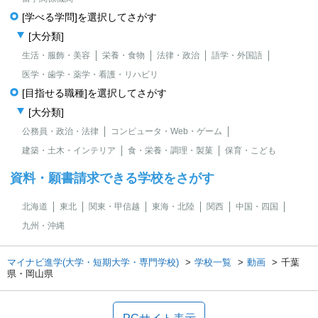
[学べる学問]を選択してさがす
[大分類]
生活・服飾・美容
栄養・食物
法律・政治
語学・外国語
医学・歯学・薬学・看護・リハビリ
[目指せる職種]を選択してさがす
[大分類]
公務員・政治・法律
コンピュータ・Web・ゲーム
建築・土木・インテリア
食・栄養・調理・製菓
保育・こども
資料・願書請求できる学校をさがす
北海道
東北
関東・甲信越
東海・北陸
関西
中国・四国
九州・沖縄
マイナビ進学(大学・短期大学・専門学校)
学校一覧
動画
千葉
県・岡山県