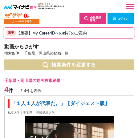
0
資料請求
カート
件
会員登録
ログイン
（無料）
カートの中を見る
【重要】My CareerIDへの移行のご案内
重要
動画からさがす
検索条件：
千葉県、岡山県の動画一覧
検索条件を変更する
千葉県・岡山県の動画検索結果
4
件
1-4件を表示
「１人１人が代表だ。」【ダイジェスト版】
私立大学｜千葉県
国際武道大学