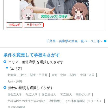
学校説明
卒業生紹介
千葉県・兵庫県の動画一覧ページ上部へ
条件を変更して学校をさがす
[エリア・都道府県]を選択してさがす
[エリア]
北海道
東北
関東・甲信越
東海・北陸
関西
中国・四国
九州・沖縄
[学校の種類]を選択してさがす
国公立大学
私立大学
国公立短大
私立短大
海外の大学
文科省以外の省庁所管の学校
専門学校
その他教育機関（スクール）
留学関係機関