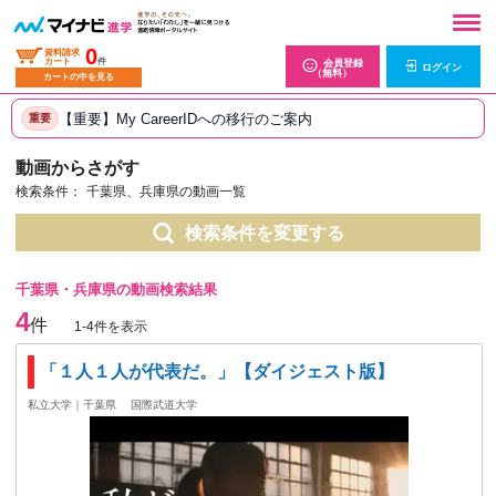
0
資料請求
カート
件
会員登録
ログイン
（無料）
カートの中を見る
【重要】My CareerIDへの移行のご案内
重要
動画からさがす
検索条件：
千葉県、兵庫県の動画一覧
検索条件を変更する
千葉県・兵庫県の動画検索結果
4
件
1-4件を表示
「１人１人が代表だ。」【ダイジェスト版】
私立大学｜千葉県
国際武道大学