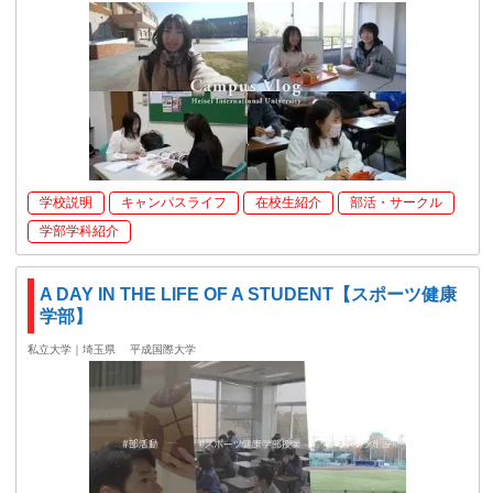
学校説明
キャンパスライフ
在校生紹介
部活・サークル
学部学科紹介
A DAY IN THE LIFE OF A STUDENT【スポーツ健康
学部】
私立大学｜埼玉県
平成国際大学