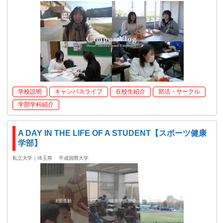
学校説明
キャンパスライフ
在校生紹介
部活・サークル
学部学科紹介
A DAY IN THE LIFE OF A STUDENT【スポーツ健康
学部】
私立大学｜埼玉県
平成国際大学