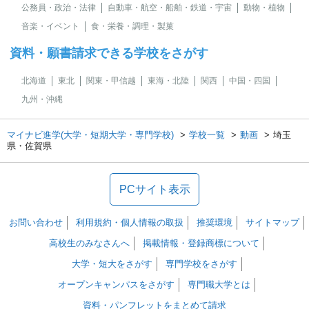
公務員・政治・法律
自動車・航空・船舶・鉄道・宇宙
動物・植物
音楽・イベント
食・栄養・調理・製菓
資料・願書請求できる学校をさがす
北海道
東北
関東・甲信越
東海・北陸
関西
中国・四国
九州・沖縄
マイナビ進学(大学・短期大学・専門学校)
学校一覧
動画
埼玉
県・佐賀県
PCサイト表示
お問い合わせ
利用規約・個人情報の取扱
推奨環境
サイトマップ
高校生のみなさんへ
掲載情報・登録商標について
大学・短大をさがす
専門学校をさがす
オープンキャンパスをさがす
専門職大学とは
資料・パンフレットをまとめて請求