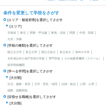
条件を変更して学校をさがす
[エリア・都道府県]を選択してさがす
[エリア]
北海道
東北
関東・甲信越
東海・北陸
関西
中国・四国
九州・沖縄
[学校の種類]を選択してさがす
国公立大学
私立大学
国公立短大
私立短大
海外の大学
文科省以外の省庁所管の学校
専門学校
その他教育機関（スクール）
留学関係機関
[学べる学問]を選択してさがす
[大分類]
生活・服飾・美容
文学・歴史・地理
法律・政治
人間・心理
国際・国際関係
[目指せる職種]を選択してさがす
[大分類]