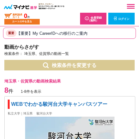
0
資料請求
カート
件
会員登録
ログイン
（無料）
カートの中を見る
【重要】My CareerIDへの移行のご案内
重要
動画からさがす
検索条件：
埼玉県、佐賀県の動画一覧
検索条件を変更する
埼玉県・佐賀県の動画検索結果
8
件
1-8件を表示
WEBでわかる駿河台大学キャンパスツアー
私立大学｜埼玉県
駿河台大学