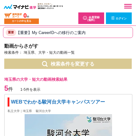
0
資料請求
カート
件
会員登録
ログイン
（無料）
カートの中を見る
【重要】My CareerIDへの移行のご案内
重要
動画からさがす
検索条件：
埼玉県、大学・短大の動画一覧
検索条件を変更する
埼玉県の大学・短大の動画検索結果
5
件
1-5件を表示
WEBでわかる駿河台大学キャンパスツアー
私立大学｜埼玉県
駿河台大学