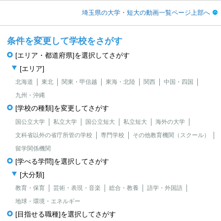
埼玉県の大学・短大の動画一覧ページ上部へ
条件を変更して学校をさがす
[エリア・都道府県]を選択してさがす
[エリア]
北海道
東北
関東・甲信越
東海・北陸
関西
中国・四国
九州・沖縄
[学校の種類]を変更してさがす
国公立大学
私立大学
国公立短大
私立短大
海外の大学
文科省以外の省庁所管の学校
専門学校
その他教育機関（スクール）
留学関係機関
[学べる学問]を選択してさがす
[大分類]
教育・保育
芸術・表現・音楽
総合・教養
語学・外国語
地球・環境・エネルギー
[目指せる職種]を選択してさがす