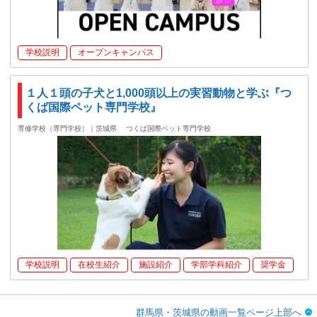
学校説明
オープンキャンパス
１人１頭の子犬と1,000頭以上の実習動物と学ぶ『つ
くば国際ペット専門学校』
専修学校（専門学校）｜茨城県
つくば国際ペット専門学校
学校説明
在校生紹介
施設紹介
学部学科紹介
奨学金
群馬県・茨城県の動画一覧ページ上部へ