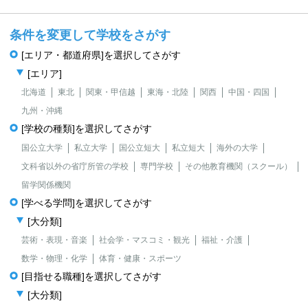
条件を変更して学校をさがす
[エリア・都道府県]を選択してさがす
[エリア]
北海道
東北
関東・甲信越
東海・北陸
関西
中国・四国
九州・沖縄
[学校の種類]を選択してさがす
国公立大学
私立大学
国公立短大
私立短大
海外の大学
文科省以外の省庁所管の学校
専門学校
その他教育機関（スクール）
留学関係機関
[学べる学問]を選択してさがす
[大分類]
芸術・表現・音楽
社会学・マスコミ・観光
福祉・介護
数学・物理・化学
体育・健康・スポーツ
[目指せる職種]を選択してさがす
[大分類]