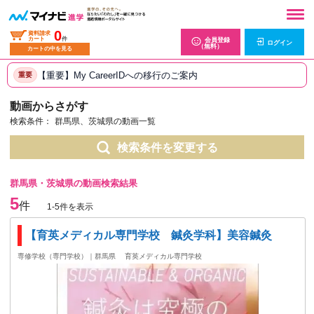
0
資料請求
カート
件
会員登録
ログイン
（無料）
カートの中を見る
【重要】My CareerIDへの移行のご案内
重要
動画からさがす
検索条件：
群馬県、茨城県の動画一覧
検索条件を変更する
群馬県・茨城県の動画検索結果
5
件
1-5件を表示
【育英メディカル専門学校 鍼灸学科】美容鍼灸
専修学校（専門学校）｜群馬県
育英メディカル専門学校