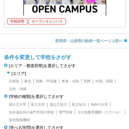
学校説明
オープンキャンパス
群馬県・山形県の動画一覧ページ上部へ
条件を変更して学校をさがす
[エリア・都道府県]を選択してさがす
[エリア]
北海道
東北
関東・甲信越
東海・北陸
関西
中国・四国
九州・沖縄
[学校の種類]を選択してさがす
国公立大学
私立大学
国公立短大
私立短大
海外の大学
文科省以外の省庁所管の学校
専門学校
その他教育機関（スクール）
留学関係機関
[学べる学問]を選択してさがす