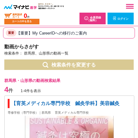
0
資料請求
カート
件
会員登録
ログイン
（無料）
カートの中を見る
【重要】My CareerIDへの移行のご案内
重要
動画からさがす
検索条件：
群馬県、山形県の動画一覧
検索条件を変更する
群馬県・山形県の動画検索結果
4
件
1-4件を表示
【育英メディカル専門学校 鍼灸学科】美容鍼灸
専修学校（専門学校）｜群馬県
育英メディカル専門学校