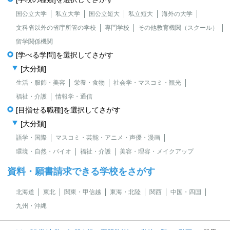
国公立大学
私立大学
国公立短大
私立短大
海外の大学
文科省以外の省庁所管の学校
専門学校
その他教育機関（スクール）
留学関係機関
[学べる学問]を選択してさがす
[大分類]
生活・服飾・美容
栄養・食物
社会学・マスコミ・観光
福祉・介護
情報学・通信
[目指せる職種]を選択してさがす
[大分類]
語学・国際
マスコミ・芸能・アニメ・声優・漫画
環境・自然・バイオ
福祉・介護
美容・理容・メイクアップ
資料・願書請求できる学校をさがす
北海道
東北
関東・甲信越
東海・北陸
関西
中国・四国
九州・沖縄