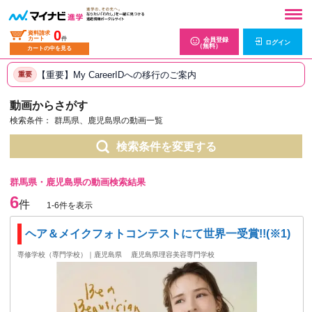
0
資料請求
カート
件
会員登録
ログイン
（無料）
カートの中を見る
【重要】My CareerIDへの移行のご案内
重要
動画からさがす
検索条件：
群馬県、鹿児島県の動画一覧
検索条件を変更する
群馬県・鹿児島県の動画検索結果
6
件
1-6件を表示
ヘア＆メイクフォトコンテストにて世界一受賞!!(※1)
専修学校（専門学校）｜鹿児島県
鹿児島県理容美容専門学校