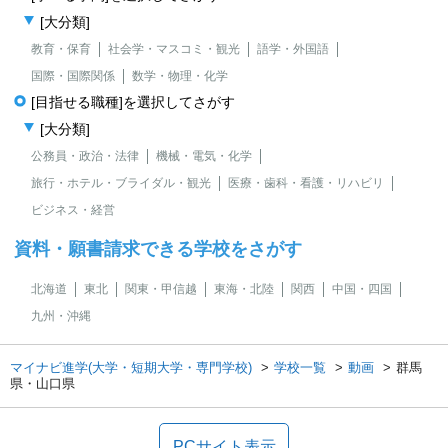
[大分類]
教育・保育
社会学・マスコミ・観光
語学・外国語
国際・国際関係
数学・物理・化学
[目指せる職種]を選択してさがす
[大分類]
公務員・政治・法律
機械・電気・化学
旅行・ホテル・ブライダル・観光
医療・歯科・看護・リハビリ
ビジネス・経営
資料・願書請求できる学校をさがす
北海道
東北
関東・甲信越
東海・北陸
関西
中国・四国
九州・沖縄
マイナビ進学(大学・短期大学・専門学校)
学校一覧
動画
群馬
県・山口県
PCサイト表示