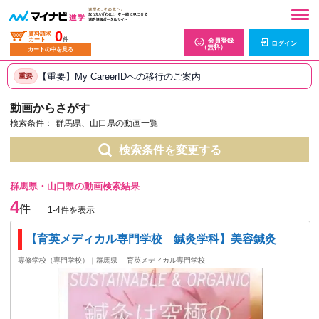
0
資料請求
カート
件
会員登録
ログイン
（無料）
カートの中を見る
【重要】My CareerIDへの移行のご案内
重要
動画からさがす
検索条件：
群馬県、山口県の動画一覧
検索条件を変更する
群馬県・山口県の動画検索結果
4
件
1-4件を表示
【育英メディカル専門学校 鍼灸学科】美容鍼灸
専修学校（専門学校）｜群馬県
育英メディカル専門学校