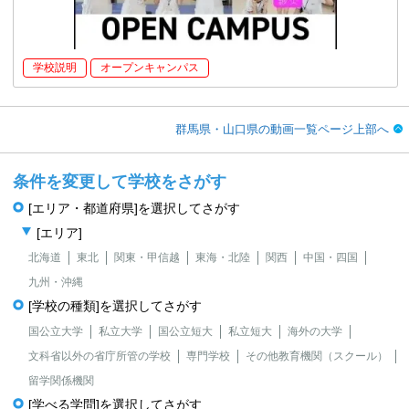
学校説明
オープンキャンパス
群馬県・山口県の動画一覧ページ上部へ
条件を変更して学校をさがす
[エリア・都道府県]を選択してさがす
[エリア]
北海道
東北
関東・甲信越
東海・北陸
関西
中国・四国
九州・沖縄
[学校の種類]を選択してさがす
国公立大学
私立大学
国公立短大
私立短大
海外の大学
文科省以外の省庁所管の学校
専門学校
その他教育機関（スクール）
留学関係機関
[学べる学問]を選択してさがす