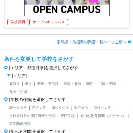
学校説明
オープンキャンパス
群馬県・島根県の動画一覧ページ上部へ
条件を変更して学校をさがす
[エリア・都道府県]を選択してさがす
[エリア]
北海道
東北
関東・甲信越
東海・北陸
関西
中国・四国
九州・沖縄
[学校の種類]を選択してさがす
国公立大学
私立大学
国公立短大
私立短大
海外の大学
文科省以外の省庁所管の学校
専門学校
その他教育機関（スクール）
留学関係機関
[学べる学問]を選択してさがす