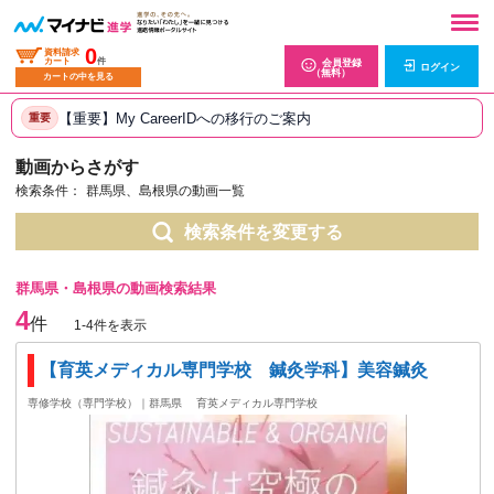
0
資料請求
カート
件
会員登録
ログイン
（無料）
カートの中を見る
【重要】My CareerIDへの移行のご案内
重要
動画からさがす
検索条件：
群馬県、島根県の動画一覧
検索条件を変更する
群馬県・島根県の動画検索結果
4
件
1-4件を表示
【育英メディカル専門学校 鍼灸学科】美容鍼灸
専修学校（専門学校）｜群馬県
育英メディカル専門学校