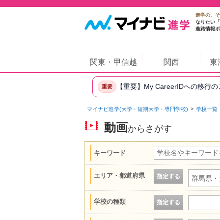
進学の、そ
なりたい「
進路情報ポ
関東・甲信越
関西
東
【重要】My CareerIDへの移行
重要
マイナビ進学(大学・短期大学・専門学校)
学校一覧
動画
からさがす
キーワード
エリア・都道府県
指定する
群馬県・
学校の種類
指定する