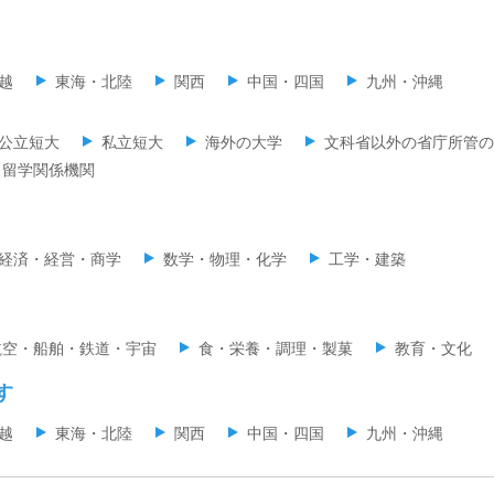
越
東海・北陸
関西
中国・四国
九州・沖縄
公立短大
私立短大
海外の大学
文科省以外の省庁所管の
留学関係機関
経済・経営・商学
数学・物理・化学
工学・建築
航空・船舶・鉄道・宇宙
食・栄養・調理・製菓
教育・文化
す
越
東海・北陸
関西
中国・四国
九州・沖縄