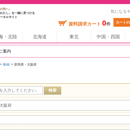
の先へ。
わたし」を一緒に見つける
ータルサイト
0
カートの
資料請求カート
件
海・北陸
北海道
東北
中国・四国
のご案内
動画
群馬県・大阪府
大阪府