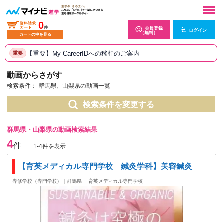
0
資料請求
カート
件
会員登録
ログイン
（無料）
カートの中を見る
【重要】My CareerIDへの移行のご案内
重要
動画からさがす
検索条件：
群馬県、山梨県の動画一覧
検索条件を変更する
群馬県・山梨県の動画検索結果
4
件
1-4件を表示
【育英メディカル専門学校 鍼灸学科】美容鍼灸
専修学校（専門学校）｜群馬県
育英メディカル専門学校