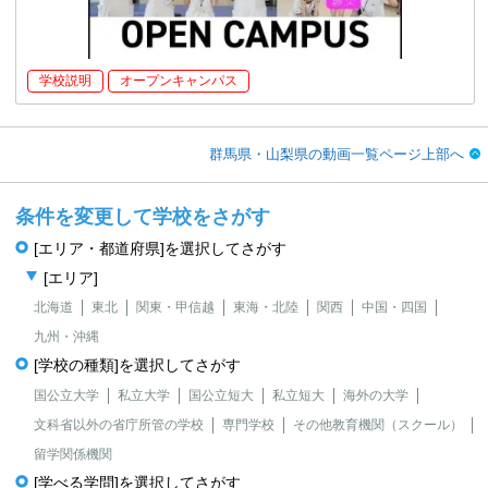
学校説明
オープンキャンパス
群馬県・山梨県の動画一覧ページ上部へ
条件を変更して学校をさがす
[エリア・都道府県]を選択してさがす
[エリア]
北海道
東北
関東・甲信越
東海・北陸
関西
中国・四国
九州・沖縄
[学校の種類]を選択してさがす
国公立大学
私立大学
国公立短大
私立短大
海外の大学
文科省以外の省庁所管の学校
専門学校
その他教育機関（スクール）
留学関係機関
[学べる学問]を選択してさがす