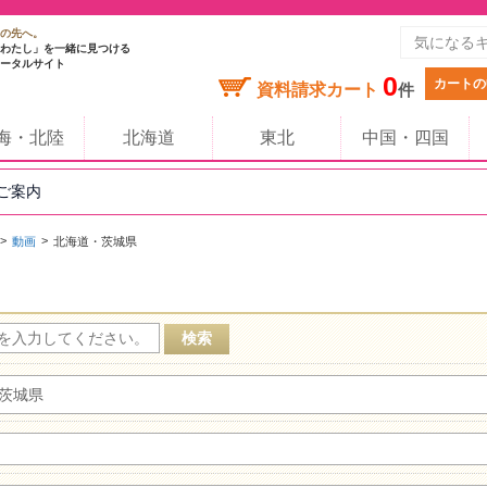
の先へ。
わたし」を一緒に見つける
ータルサイト
0
カートの
資料請求カート
件
海・北陸
北海道
東北
中国・四国
のご案内
動画
北海道・茨城県
茨城県