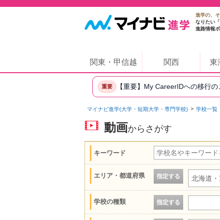
進学の、そ
なりたい「
進路情報ポ
関東・甲信越
関西
東
【重要】My CareerIDへの移行
重要
マイナビ進学(大学・短期大学・専門学校)
学校一覧
動画
からさがす
キーワード
エリア・都道府県
指定する
北海道・
学校の種類
指定する