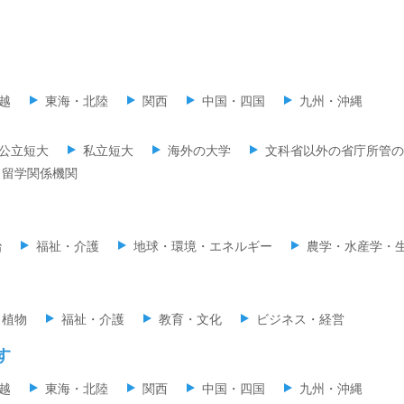
越
東海・北陸
関西
中国・四国
九州・沖縄
公立短大
私立短大
海外の大学
文科省以外の省庁所管の
留学関係機関
治
福祉・介護
地球・環境・エネルギー
農学・水産学・
・植物
福祉・介護
教育・文化
ビジネス・経営
す
越
東海・北陸
関西
中国・四国
九州・沖縄