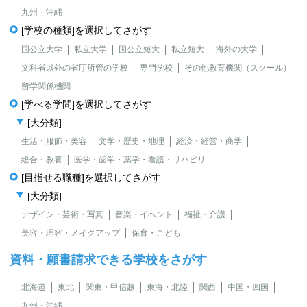
九州・沖縄
[学校の種類]を選択してさがす
国公立大学
私立大学
国公立短大
私立短大
海外の大学
文科省以外の省庁所管の学校
専門学校
その他教育機関（スクール）
留学関係機関
[学べる学問]を選択してさがす
[大分類]
生活・服飾・美容
文学・歴史・地理
経済・経営・商学
総合・教養
医学・歯学・薬学・看護・リハビリ
[目指せる職種]を選択してさがす
[大分類]
デザイン・芸術・写真
音楽・イベント
福祉・介護
美容・理容・メイクアップ
保育・こども
資料・願書請求できる学校をさがす
北海道
東北
関東・甲信越
東海・北陸
関西
中国・四国
九州・沖縄