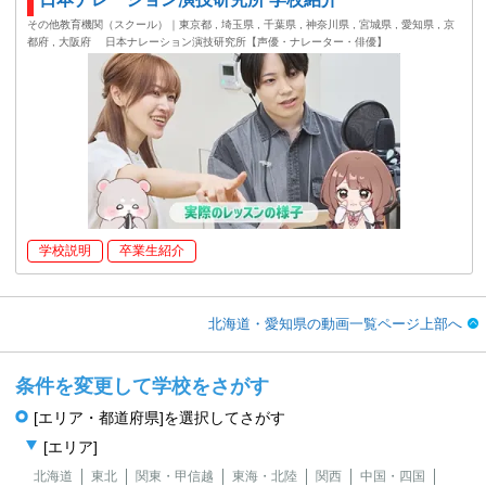
その他教育機関（スクール）｜東京都 , 埼玉県 , 千葉県 , 神奈川県 , 宮城県 , 愛知県 , 京
都府 , 大阪府
日本ナレーション演技研究所【声優・ナレーター・俳優】
学校説明
卒業生紹介
北海道・愛知県の動画一覧ページ上部へ
条件を変更して学校をさがす
[エリア・都道府県]を選択してさがす
[エリア]
北海道
東北
関東・甲信越
東海・北陸
関西
中国・四国