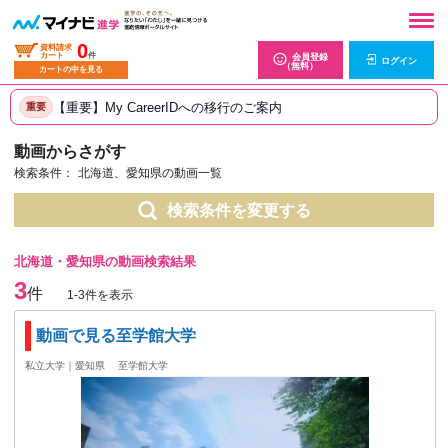
0
資料請求
カート
件
会員登録
ログイン
（無料）
カートの中を見る
【重要】My CareerIDへの移行のご案内
重要
動画からさがす
検索条件：
北海道、愛知県の動画一覧
検索条件を変更する
北海道・愛知県の動画検索結果
3
件
1-3件を表示
動画で見る至学館大学
私立大学｜愛知県
至学館大学