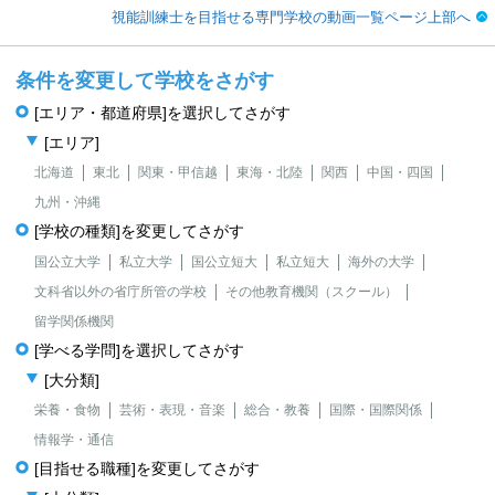
視能訓練士を目指せる専門学校の動画一覧ページ上部へ
条件を変更して学校をさがす
[エリア・都道府県]を選択してさがす
[エリア]
北海道
東北
関東・甲信越
東海・北陸
関西
中国・四国
九州・沖縄
[学校の種類]を変更してさがす
国公立大学
私立大学
国公立短大
私立短大
海外の大学
文科省以外の省庁所管の学校
その他教育機関（スクール）
留学関係機関
[学べる学問]を選択してさがす
[大分類]
栄養・食物
芸術・表現・音楽
総合・教養
国際・国際関係
情報学・通信
[目指せる職種]を変更してさがす