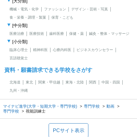
[大分類]
機械・電気・化学
ファッション
デザイン・芸術・写真
食・栄養・調理・製菓
保育・こども
[中分類]
医療治療
医療技術
歯科医療
保健・薬
鍼灸・整体・マッサージ
[小分類]
臨床心理士
精神科医
心療内科医
ビジネスカウンセラー
言語聴覚士
資料・願書請求できる学校をさがす
北海道
東北
関東・甲信越
東海・北陸
関西
中国・四国
九州・沖縄
マイナビ進学(大学・短期大学・専門学校)
専門学校
動画
専門学校
視能訓練士
PCサイト表示