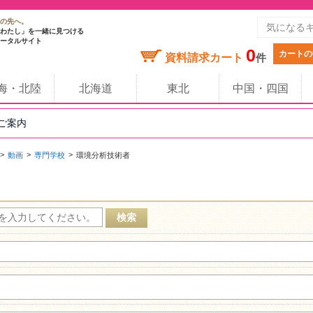
の先へ。
わたし」を一緒に見つける
ータルサイト
0
カートの
資料請求カート
件
海・北陸
北海道
東北
中国・四国
のご案内
動画
専門学校
環境分析技術者