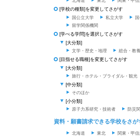
北海道
東北
関東・甲信
[学校の種類]を変更してさがす
国公立大学
私立大学
国
留学関係機関
[学べる学問]を選択してさがす
[大分類]
文学・歴史・地理
総合・教
[目指せる職種]を変更してさがす
[大分類]
旅行・ホテル・ブライダル・観光
[中分類]
そのほか
[小分類]
原子力系研究・技術者
防災
資料・願書請求できる学校をさが
北海道
東北
関東・甲信