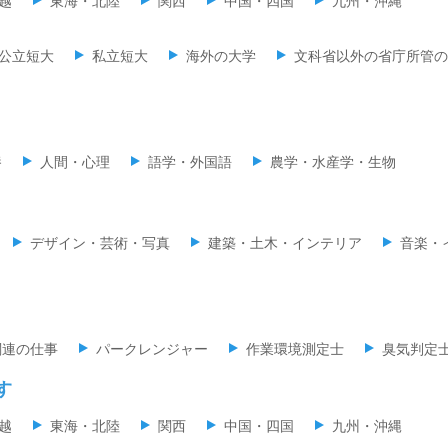
越
東海・北陸
関西
中国・四国
九州・沖縄
公立短大
私立短大
海外の大学
文科省以外の省庁所管の
養
人間・心理
語学・外国語
農学・水産学・生物
デザイン・芸術・写真
建築・土木・インテリア
音楽・
関連の仕事
パークレンジャー
作業環境測定士
臭気判定
す
越
東海・北陸
関西
中国・四国
九州・沖縄