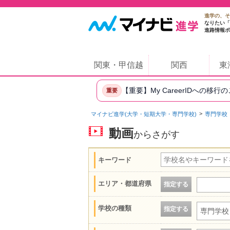
進学の、そ
なりたい「
進路情報ポ
関東・甲信越
関西
東
【重要】My CareerIDへの移行
重要
マイナビ進学(大学・短期大学・専門学校)
専門学校
動画
からさがす
キーワード
エリア・都道府県
指定する
学校の種類
指定する
専門学校