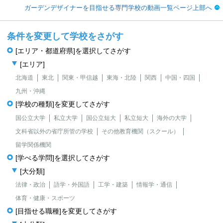
ガーデンデザイナーを目指せる専門学校の動画一覧ページ上部へ
条件を変更して学校をさがす
[エリア・都道府県]を選択してさがす
[エリア]
北海道
東北
関東・甲信越
東海・北陸
関西
中国・四国
九州・沖縄
[学校の種類]を変更してさがす
国公立大学
私立大学
国公立短大
私立短大
海外の大学
文科省以外の省庁所管の学校
その他教育機関（スクール）
留学関係機関
[学べる学問]を選択してさがす
[大分類]
法律・政治
語学・外国語
工学・建築
情報学・通信
体育・健康・スポーツ
[目指せる職種]を変更してさがす