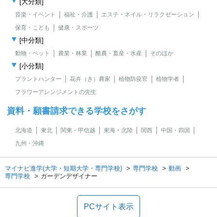
[大分類]
音楽・イベント
福祉・介護
エステ・ネイル・リラクゼーション
保育・こども
健康・スポーツ
[中分類]
動物・ペット
農業・林業
酪農・畜産・水産
そのほか
[小分類]
プラントハンター
花卉（き）農家
植物防疫官
植物学者
フラワーアレンジメントの先生
資料・願書請求できる学校をさがす
北海道
東北
関東・甲信越
東海・北陸
関西
中国・四国
九州・沖縄
マイナビ進学(大学・短期大学・専門学校)
専門学校
動画
専門学校
ガーデンデザイナー
PCサイト表示