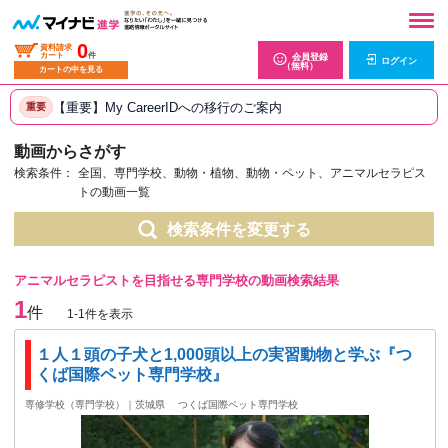
0
資料請求
カート
件
会員登録
ログイン
（無料）
カートの中を見る
【重要】My CareerIDへの移行のご案内
重要
動画からさがす
検索条件：
全国、専門学校、動物・植物、動物・ペット、アニマルセラピス
トの動画一覧
検索条件を変更する
アニマルセラピストを目指せる専門学校の動画検索結果
1
件
1-1件を表示
１人１頭の子犬と1,000頭以上の実習動物と学ぶ『つ
くば国際ペット専門学校』
専修学校（専門学校）｜茨城県
つくば国際ペット専門学校