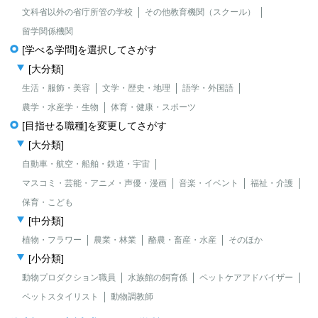
文科省以外の省庁所管の学校
その他教育機関（スクール）
留学関係機関
[学べる学問]を選択してさがす
[大分類]
生活・服飾・美容
文学・歴史・地理
語学・外国語
農学・水産学・生物
体育・健康・スポーツ
[目指せる職種]を変更してさがす
[大分類]
自動車・航空・船舶・鉄道・宇宙
マスコミ・芸能・アニメ・声優・漫画
音楽・イベント
福祉・介護
保育・こども
[中分類]
植物・フラワー
農業・林業
酪農・畜産・水産
そのほか
[小分類]
動物プロダクション職員
水族館の飼育係
ペットケアアドバイザー
ペットスタイリスト
動物調教師