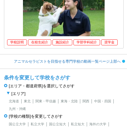
学校説明
在校生紹介
施設紹介
学部学科紹介
奨学金
アニマルセラピストを目指せる専門学校の動画一覧ページ上部へ
条件を変更して学校をさがす
[エリア・都道府県]を選択してさがす
[エリア]
北海道
東北
関東・甲信越
東海・北陸
関西
中国・四国
九州・沖縄
[学校の種類]を変更してさがす
国公立大学
私立大学
国公立短大
私立短大
海外の大学