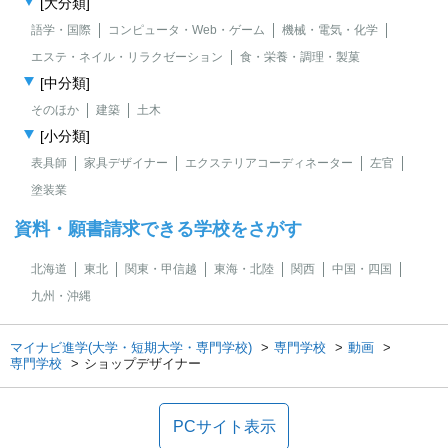
[大分類]
語学・国際
コンピュータ・Web・ゲーム
機械・電気・化学
エステ・ネイル・リラクゼーション
食・栄養・調理・製菓
[中分類]
そのほか
建築
土木
[小分類]
表具師
家具デザイナー
エクステリアコーディネーター
左官
塗装業
資料・願書請求できる学校をさがす
北海道
東北
関東・甲信越
東海・北陸
関西
中国・四国
九州・沖縄
マイナビ進学(大学・短期大学・専門学校)
専門学校
動画
専門学校
ショップデザイナー
PCサイト表示