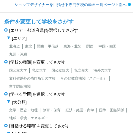
ショップデザイナーを目指せる専門学校の動画一覧ページ上部へ
条件を変更して学校をさがす
[エリア・都道府県]を選択してさがす
[エリア]
北海道
東北
関東・甲信越
東海・北陸
関西
中国・四国
九州・沖縄
[学校の種類]を変更してさがす
国公立大学
私立大学
国公立短大
私立短大
海外の大学
文科省以外の省庁所管の学校
その他教育機関（スクール）
留学関係機関
[学べる学問]を選択してさがす
[大分類]
文学・歴史・地理
教育・保育
経済・経営・商学
国際・国際関係
地球・環境・エネルギー
[目指せる職種]を変更してさがす