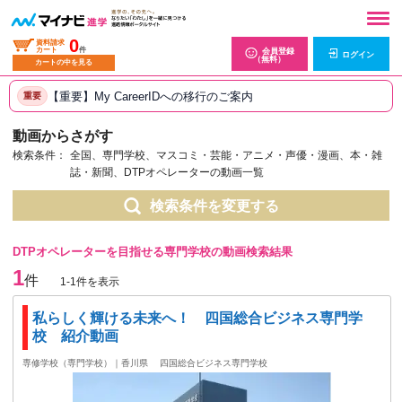
0
資料請求
カート
件
会員登録
ログイン
（無料）
カートの中を見る
【重要】My CareerIDへの移行のご案内
重要
動画からさがす
検索条件：
全国、専門学校、マスコミ・芸能・アニメ・声優・漫画、本・雑
誌・新聞、DTPオペレーターの動画一覧
検索条件を変更する
DTPオペレーターを目指せる専門学校の動画検索結果
1
件
1-1件を表示
私らしく輝ける未来へ！ 四国総合ビジネス専門学
校 紹介動画
専修学校（専門学校）｜香川県
四国総合ビジネス専門学校