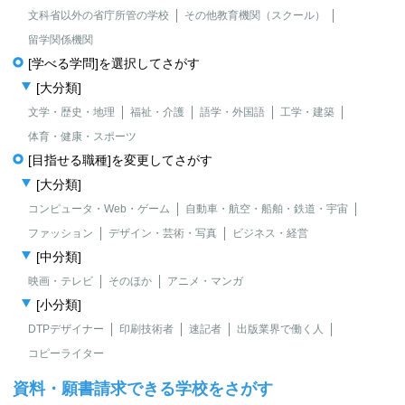
文科省以外の省庁所管の学校
その他教育機関（スクール）
留学関係機関
[学べる学問]を選択してさがす
[大分類]
文学・歴史・地理
福祉・介護
語学・外国語
工学・建築
体育・健康・スポーツ
[目指せる職種]を変更してさがす
[大分類]
コンピュータ・Web・ゲーム
自動車・航空・船舶・鉄道・宇宙
ファッション
デザイン・芸術・写真
ビジネス・経営
[中分類]
映画・テレビ
そのほか
アニメ・マンガ
[小分類]
DTPデザイナー
印刷技術者
速記者
出版業界で働く人
コピーライター
資料・願書請求できる学校をさがす