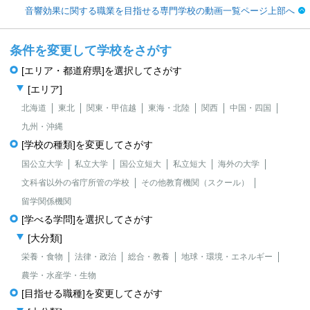
音響効果に関する職業を目指せる専門学校の動画一覧ページ上部へ
条件を変更して学校をさがす
[エリア・都道府県]を選択してさがす
[エリア]
北海道
東北
関東・甲信越
東海・北陸
関西
中国・四国
九州・沖縄
[学校の種類]を変更してさがす
国公立大学
私立大学
国公立短大
私立短大
海外の大学
文科省以外の省庁所管の学校
その他教育機関（スクール）
留学関係機関
[学べる学問]を選択してさがす
[大分類]
栄養・食物
法律・政治
総合・教養
地球・環境・エネルギー
農学・水産学・生物
[目指せる職種]を変更してさがす