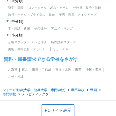
[大分類]
語学・国際
コンピュータ・Web・ゲーム
公務員・政治・法律
旅行・ホテル・ブライダル・観光
美容・理容・メイクアップ
[中分類]
本・雑誌・新聞
そのほか
アニメ・マンガ
[小分類]
音響スタッフ
テレビ俳優
特殊効果スタッフ
美術・美術監督・デザイナー
リサーチャー
資料・願書請求できる学校をさがす
北海道
東北
関東・甲信越
東海・北陸
関西
中国・四国
九州・沖縄
マイナビ進学(大学・短期大学・専門学校)
専門学校
動画
専門学校
テレビディレクター
PCサイト表示