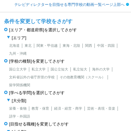
テレビディレクターを目指せる専門学校の動画一覧ページ上部へ
条件を変更して学校をさがす
[エリア・都道府県]を選択してさがす
[エリア]
北海道
東北
関東・甲信越
東海・北陸
関西
中国・四国
九州・沖縄
[学校の種類]を変更してさがす
国公立大学
私立大学
国公立短大
私立短大
海外の大学
文科省以外の省庁所管の学校
その他教育機関（スクール）
留学関係機関
[学べる学問]を選択してさがす
[大分類]
栄養・食物
教育・保育
経済・経営・商学
芸術・表現・音楽
語学・外国語
[目指せる職種]を変更してさがす