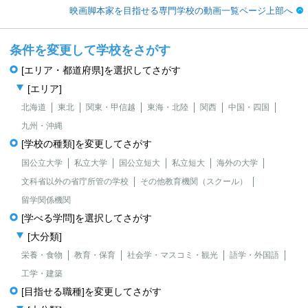
映画脚本家を目指せる専門学校の動画一覧ページ上部へ
条件を変更して学校をさがす
[エリア・都道府県]を選択してさがす
[エリア]
北海道
東北
関東・甲信越
東海・北陸
関西
中国・四国
九州・沖縄
[学校の種類]を変更してさがす
国公立大学
私立大学
国公立短大
私立短大
海外の大学
文科省以外の省庁所管の学校
その他教育機関（スクール）
留学関係機関
[学べる学問]を選択してさがす
[大分類]
栄養・食物
教育・保育
社会学・マスコミ・観光
語学・外国語
工学・建築
[目指せる職種]を変更してさがす