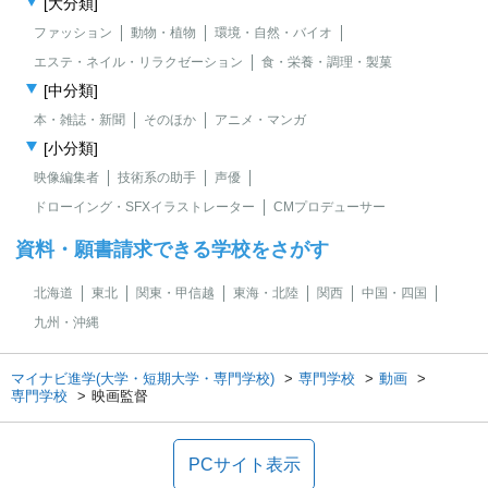
[大分類]
ファッション
動物・植物
環境・自然・バイオ
エステ・ネイル・リラクゼーション
食・栄養・調理・製菓
[中分類]
本・雑誌・新聞
そのほか
アニメ・マンガ
[小分類]
映像編集者
技術系の助手
声優
ドローイング・SFXイラストレーター
CMプロデューサー
資料・願書請求できる学校をさがす
北海道
東北
関東・甲信越
東海・北陸
関西
中国・四国
九州・沖縄
マイナビ進学(大学・短期大学・専門学校)
専門学校
動画
専門学校
映画監督
PCサイト表示