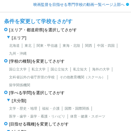
映画監督を目指せる専門学校の動画一覧ページ上部へ
条件を変更して学校をさがす
[エリア・都道府県]を選択してさがす
[エリア]
北海道
東北
関東・甲信越
東海・北陸
関西
中国・四国
九州・沖縄
[学校の種類]を変更してさがす
国公立大学
私立大学
国公立短大
私立短大
海外の大学
文科省以外の省庁所管の学校
その他教育機関（スクール）
留学関係機関
[学べる学問]を選択してさがす
[大分類]
文学・歴史・地理
福祉・介護
国際・国際関係
医学・歯学・薬学・看護・リハビリ
体育・健康・スポーツ
[目指せる職種]を変更してさがす