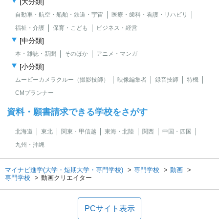
[大分類]
自動車・航空・船舶・鉄道・宇宙
医療・歯科・看護・リハビリ
福祉・介護
保育・こども
ビジネス・経営
[中分類]
本・雑誌・新聞
そのほか
アニメ・マンガ
[小分類]
ムービーカメラクルー（撮影技師）
映像編集者
録音技師
特機
CMプランナー
資料・願書請求できる学校をさがす
北海道
東北
関東・甲信越
東海・北陸
関西
中国・四国
九州・沖縄
マイナビ進学(大学・短期大学・専門学校)
専門学校
動画
専門学校
動画クリエイター
PCサイト表示