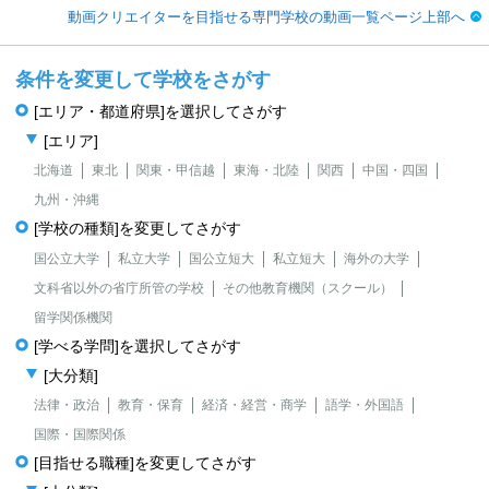
動画クリエイターを目指せる専門学校の動画一覧ページ上部へ
条件を変更して学校をさがす
[エリア・都道府県]を選択してさがす
[エリア]
北海道
東北
関東・甲信越
東海・北陸
関西
中国・四国
九州・沖縄
[学校の種類]を変更してさがす
国公立大学
私立大学
国公立短大
私立短大
海外の大学
文科省以外の省庁所管の学校
その他教育機関（スクール）
留学関係機関
[学べる学問]を選択してさがす
[大分類]
法律・政治
教育・保育
経済・経営・商学
語学・外国語
国際・国際関係
[目指せる職種]を変更してさがす