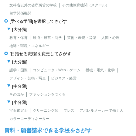
文科省以外の省庁所管の学校
その他教育機関（スクール）
留学関係機関
[学べる学問]を選択してさがす
[大分類]
教育・保育
経済・経営・商学
芸術・表現・音楽
人間・心理
地球・環境・エネルギー
[目指せる職種]を変更してさがす
[大分類]
語学・国際
コンピュータ・Web・ゲーム
機械・電気・化学
デザイン・芸術・写真
ビジネス・経営
[中分類]
そのほか
ファッションをつくる
[小分類]
宝石鑑定士
クリーニング師
プレス
アパレルメーカーで働く人
カラーコーディネーター
資料・願書請求できる学校をさがす