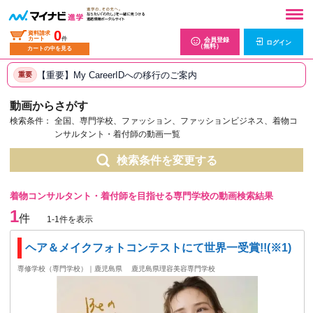
0
資料請求
カート
件
会員登録
ログイン
（無料）
カートの中を見る
【重要】My CareerIDへの移行のご案内
重要
動画からさがす
検索条件：
全国、専門学校、ファッション、ファッションビジネス、着物コ
ンサルタント・着付師の動画一覧
検索条件を変更する
着物コンサルタント・着付師を目指せる専門学校の動画検索結果
1
件
1-1件を表示
ヘア＆メイクフォトコンテストにて世界一受賞!!(※1)
専修学校（専門学校）｜鹿児島県
鹿児島県理容美容専門学校