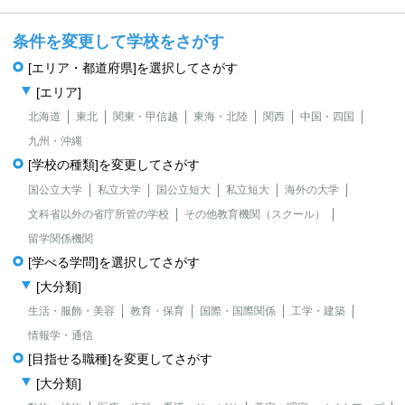
条件を変更して学校をさがす
[エリア・都道府県]を選択してさがす
[エリア]
北海道
東北
関東・甲信越
東海・北陸
関西
中国・四国
九州・沖縄
[学校の種類]を変更してさがす
国公立大学
私立大学
国公立短大
私立短大
海外の大学
文科省以外の省庁所管の学校
その他教育機関（スクール）
留学関係機関
[学べる学問]を選択してさがす
[大分類]
生活・服飾・美容
教育・保育
国際・国際関係
工学・建築
情報学・通信
[目指せる職種]を変更してさがす
[大分類]