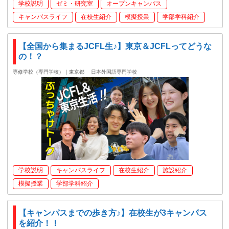
学校説明
ゼミ・研究室
オープンキャンパス
キャンパスライフ
在校生紹介
模擬授業
学部学科紹介
【全国から集まるJCFL生♪】東京＆JCFLってどうな
の！？
専修学校（専門学校）｜東京都
日本外国語専門学校
学校説明
キャンパスライフ
在校生紹介
施設紹介
模擬授業
学部学科紹介
【キャンパスまでの歩き方♪】在校生が3キャンパス
を紹介！！