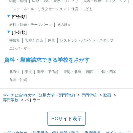
動物・植物
医療・歯科・看護・リハビリ
美容・理容・メイクアップ
エステ・ネイル・リラクゼーション
保育・こども
[中分類]
旅行・観光・テーマパーク
そのほか
[小分類]
葬儀社
客室予約係
仲居
レストラン・バンケットスタッフ
エンバーマー
資料・願書請求できる学校をさがす
北海道
東北
関東・甲信越
東海・北陸
関西
中国・四国
九州・沖縄
マイナビ進学(大学・短期大学・専門学校)
専門学校
動画
専門学校
バトラー
PCサイト表示
お問い合わせ
利用規約・個人情報の取扱
推奨環境
サイトマップ