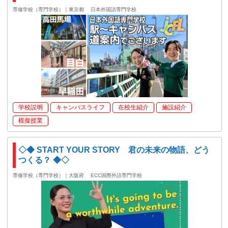
専修学校（専門学校）｜東京都
日本外国語専門学校
学校説明
キャンパスライフ
在校生紹介
施設紹介
模擬授業
◇◆ START YOUR STORY 君の未来の物語、どう
つくる？ ◆◇
専修学校（専門学校）｜大阪府
ECC国際外語専門学校