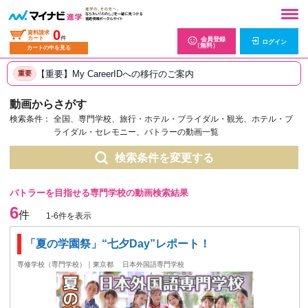
0
資料請求
カート
件
会員登録
ログイン
（無料）
カートの中を見る
【重要】My CareerIDへの移行のご案内
重要
動画からさがす
検索条件：
全国、専門学校、旅行・ホテル・ブライダル・観光、ホテル・ブ
ライダル・セレモニー、バトラーの動画一覧
検索条件を変更する
バトラーを目指せる専門学校の動画検索結果
6
件
1-6件を表示
「夏の学園祭」“七夕Day”レポート！
専修学校（専門学校）｜東京都
日本外国語専門学校