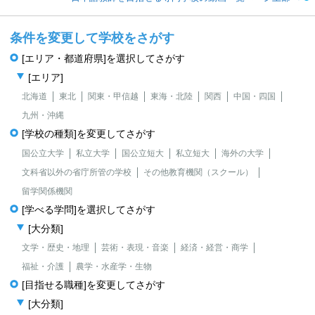
条件を変更して学校をさがす
[エリア・都道府県]を選択してさがす
[エリア]
北海道
東北
関東・甲信越
東海・北陸
関西
中国・四国
九州・沖縄
[学校の種類]を変更してさがす
国公立大学
私立大学
国公立短大
私立短大
海外の大学
文科省以外の省庁所管の学校
その他教育機関（スクール）
留学関係機関
[学べる学問]を選択してさがす
[大分類]
文学・歴史・地理
芸術・表現・音楽
経済・経営・商学
福祉・介護
農学・水産学・生物
[目指せる職種]を変更してさがす
[大分類]