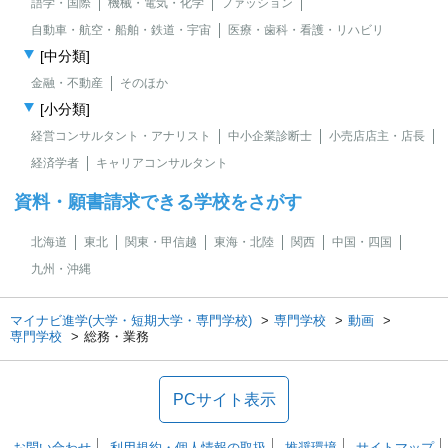
語学・国際
機械・電気・化学
ファッション
自動車・航空・船舶・鉄道・宇宙
医療・歯科・看護・リハビリ
[中分類]
金融・不動産
そのほか
[小分類]
経営コンサルタント・アナリスト
中小企業診断士
小売店店主・店長
経済学者
キャリアコンサルタント
資料・願書請求できる学校をさがす
北海道
東北
関東・甲信越
東海・北陸
関西
中国・四国
九州・沖縄
マイナビ進学(大学・短期大学・専門学校)
専門学校
動画
専門学校
総務・業務
PCサイト表示
お問い合わせ
利用規約・個人情報の取扱
推奨環境
サイトマップ