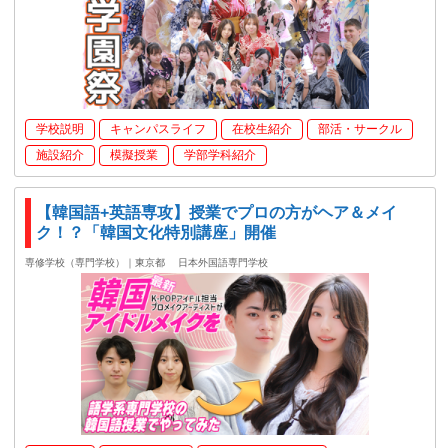
学校説明
キャンパスライフ
在校生紹介
部活・サークル
施設紹介
模擬授業
学部学科紹介
【韓国語+英語専攻】授業でプロの方がヘア＆メイ
ク！？「韓国文化特別講座」開催
専修学校（専門学校）｜東京都
日本外国語専門学校