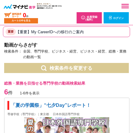
0
資料請求
カート
件
会員登録
ログイン
（無料）
カートの中を見る
【重要】My CareerIDへの移行のご案内
重要
動画からさがす
検索条件：
全国、専門学校、ビジネス・経営、ビジネス・経営、総務・業務
の動画一覧
検索条件を変更する
総務・業務を目指せる専門学校の動画検索結果
6
件
1-6件を表示
「夏の学園祭」“七夕Day”レポート！
専修学校（専門学校）｜東京都
日本外国語専門学校