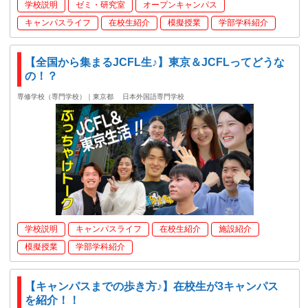
学校説明
ゼミ・研究室
オープンキャンパス
キャンパスライフ
在校生紹介
模擬授業
学部学科紹介
【全国から集まるJCFL生♪】東京＆JCFLってどうな
の！？
専修学校（専門学校）｜東京都
日本外国語専門学校
学校説明
キャンパスライフ
在校生紹介
施設紹介
模擬授業
学部学科紹介
【キャンパスまでの歩き方♪】在校生が3キャンパス
を紹介！！