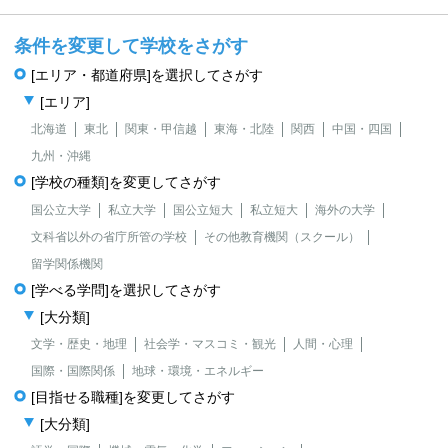
条件を変更して学校をさがす
[エリア・都道府県]を選択してさがす
[エリア]
北海道
東北
関東・甲信越
東海・北陸
関西
中国・四国
九州・沖縄
[学校の種類]を変更してさがす
国公立大学
私立大学
国公立短大
私立短大
海外の大学
文科省以外の省庁所管の学校
その他教育機関（スクール）
留学関係機関
[学べる学問]を選択してさがす
[大分類]
文学・歴史・地理
社会学・マスコミ・観光
人間・心理
国際・国際関係
地球・環境・エネルギー
[目指せる職種]を変更してさがす
[大分類]