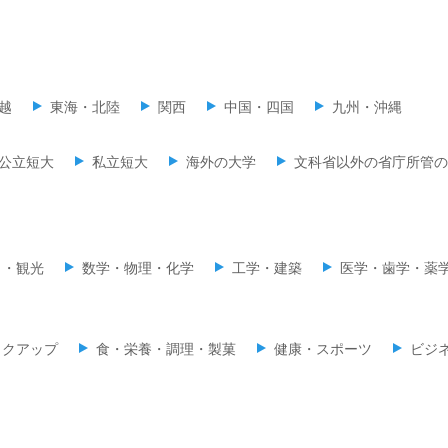
越
東海・北陸
関西
中国・四国
九州・沖縄
公立短大
私立短大
海外の大学
文科省以外の省庁所管の
ミ・観光
数学・物理・化学
工学・建築
医学・歯学・薬
イクアップ
食・栄養・調理・製菓
健康・スポーツ
ビジ