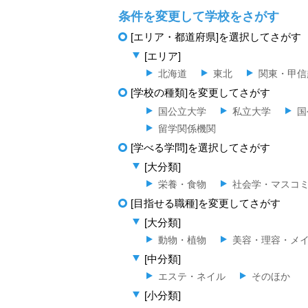
条件を変更して学校をさがす
[エリア・都道府県]を選択してさがす
[エリア]
北海道
東北
関東・甲信
[学校の種類]を変更してさがす
国公立大学
私立大学
国
留学関係機関
[学べる学問]を選択してさがす
[大分類]
栄養・食物
社会学・マスコ
[目指せる職種]を変更してさがす
[大分類]
動物・植物
美容・理容・メ
[中分類]
エステ・ネイル
そのほか
[小分類]