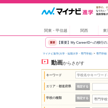
進学の、そ
なりたい「
進路情報ポ
関東・甲信越
関西
東
【重要】My CareerIDへの移行
重要
マイナビ進学(大学・短期大学・専門学校)
専門学校
動画
からさがす
キーワード
エリア・都道府県
指定する
学校の種類
指定する
専門学校