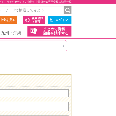
スト（リラクゼーション分野）を目指せる専門学校の動画一覧
会員登録
中身を見る
ログイン
（無料）
まとめて資料・
九州・沖縄
願書を請求する
›