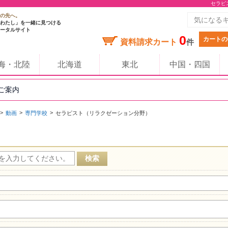
セラピ
の先へ。
わたし」を一緒に見つける
ータルサイト
0
カートの
資料請求カート
件
海・北陸
北海道
東北
中国・四国
のご案内
動画
専門学校
セラピスト（リラクゼーション分野）