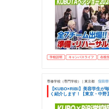
学校説明
キャンパスライフ
在校
専修学校（専門学校）｜東京都
窪田理
【KUBO×RiBi】美容学生
く紹介します！【東京・中野