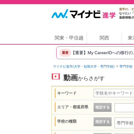
進学の、そ
なりたい「
進路情報ポ
関東・甲信越
関西
東
【重要】My CareerIDへの移行
重要
マイナビ進学(大学・短期大学・専門学校)
専門学校
動画
からさがす
キーワード
エリア・都道府県
指定する
学校の種類
指定する
専門学校