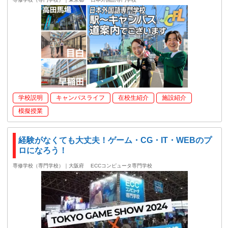
学校説明
キャンパスライフ
在校生紹介
施設紹介
模擬授業
経験がなくても大丈夫！ゲーム・CG・IT・WEBのプ
ロになろう！
専修学校（専門学校）｜大阪府
ECCコンピュータ専門学校