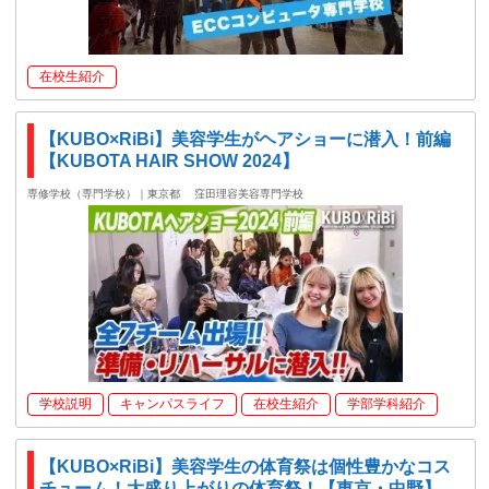
在校生紹介
【KUBO×RiBi】美容学生がヘアショーに潜入！前編
【KUBOTA HAIR SHOW 2024】
専修学校（専門学校）｜東京都
窪田理容美容専門学校
学校説明
キャンパスライフ
在校生紹介
学部学科紹介
【KUBO×RiBi】美容学生の体育祭は個性豊かなコス
チューム！大盛り上がりの体育祭！【東京・中野】