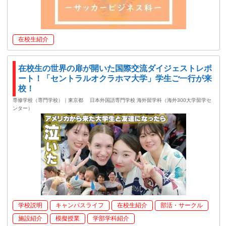
在校生紹介
在校生の世界の扉が開いた国際交流ダイジェストレポ
ート！「セントラルオクラホマ大学」学生ご一行が来
校！
専修学校（専門学校）｜東京都
日本外国語専門学校 海外留学科（海外300大学留学セ
ンター）
学校説明
キャンパスライフ
在校生紹介
部活・サークル
施設紹介
模擬授業
学部学科紹介