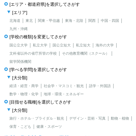
[エリア・都道府県]を選択してさがす
[エリア]
北海道
東北
関東・甲信越
東海・北陸
関西
中国・四国
九州・沖縄
[学校の種類]を変更してさがす
国公立大学
私立大学
国公立短大
私立短大
海外の大学
文科省以外の省庁所管の学校
その他教育機関（スクール）
留学関係機関
[学べる学問]を選択してさがす
[大分類]
経済・経営・商学
社会学・マスコミ・観光
語学・外国語
数学・物理・化学
地球・環境・エネルギー
[目指せる職種]を選択してさがす
[大分類]
旅行・ホテル・ブライダル・観光
デザイン・芸術・写真
動物・植物
保育・こども
健康・スポーツ