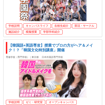
学校説明
キャンパスライフ
在校生紹介
部活・サークル
施設紹介
模擬授業
学部学科紹介
【韓国語+英語専攻】授業でプロの方がヘア＆メイ
ク！？「韓国文化特別講座」開催
専修学校（専門学校）｜東京都
日本外国語専門学校
学校説明
ゼミ・研究室
オープンキャンパス