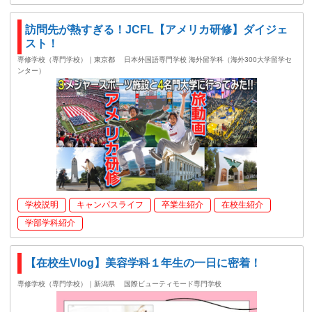
訪問先が熱すぎる！JCFL【アメリカ研修】ダイジェ
スト！
専修学校（専門学校）｜東京都
日本外国語専門学校 海外留学科（海外300大学留学セ
ンター）
学校説明
キャンパスライフ
卒業生紹介
在校生紹介
学部学科紹介
【在校生Vlog】美容学科１年生の一日に密着！
専修学校（専門学校）｜新潟県
国際ビューティモード専門学校