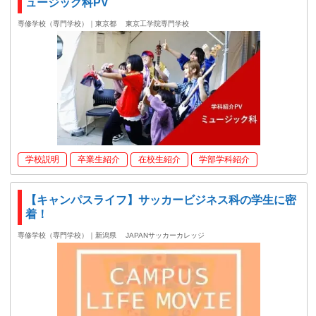
ュージック科PV
専修学校（専門学校）｜東京都
東京工学院専門学校
学校説明
卒業生紹介
在校生紹介
学部学科紹介
【キャンパスライフ】サッカービジネス科の学生に密
着！
専修学校（専門学校）｜新潟県
JAPANサッカーカレッジ