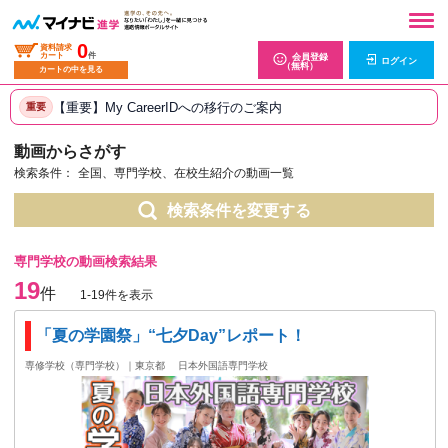
0
資料請求
カート
件
会員登録
ログイン
（無料）
カートの中を見る
【重要】My CareerIDへの移行のご案内
重要
動画からさがす
検索条件：
全国、専門学校、在校生紹介の動画一覧
検索条件を変更する
専門学校の動画検索結果
19
件
1-19件を表示
「夏の学園祭」“七夕Day”レポート！
専修学校（専門学校）｜東京都
日本外国語専門学校