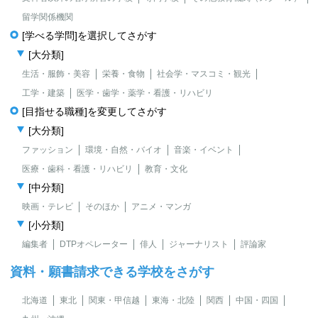
留学関係機関
[学べる学問]を選択してさがす
[大分類]
生活・服飾・美容
栄養・食物
社会学・マスコミ・観光
工学・建築
医学・歯学・薬学・看護・リハビリ
[目指せる職種]を変更してさがす
[大分類]
ファッション
環境・自然・バイオ
音楽・イベント
医療・歯科・看護・リハビリ
教育・文化
[中分類]
映画・テレビ
そのほか
アニメ・マンガ
[小分類]
編集者
DTPオペレーター
俳人
ジャーナリスト
評論家
資料・願書請求できる学校をさがす
北海道
東北
関東・甲信越
東海・北陸
関西
中国・四国