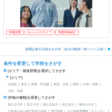
学校説明
キャンパスライフ
学部学科紹介
新聞記者を目指せる大学・短大の動画一覧ページ上部へ
条件を変更して学校をさがす
[エリア・都道府県]を選択してさがす
[エリア]
北海道
東北
関東・甲信越
東海・北陸
関西
中国・四国
九州・沖縄
[学校の種類]を変更してさがす
国公立大学
私立大学
国公立短大
私立短大
海外の大学
文科省以外の省庁所管の学校
専門学校
その他教育機関（スクール）