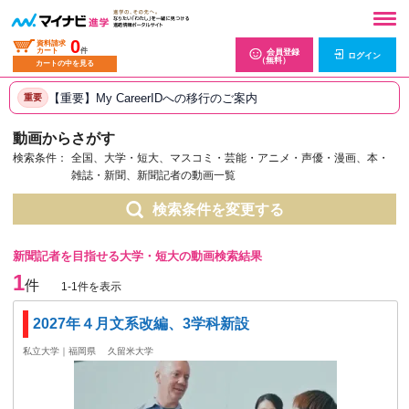
0
資料請求
カート
件
会員登録
ログイン
（無料）
カートの中を見る
【重要】My CareerIDへの移行のご案内
重要
動画からさがす
検索条件：
全国、大学・短大、マスコミ・芸能・アニメ・声優・漫画、本・
雑誌・新聞、新聞記者の動画一覧
検索条件を変更する
新聞記者を目指せる大学・短大の動画検索結果
1
件
1-1件を表示
2027年４月文系改編、3学科新設
私立大学｜福岡県
久留米大学