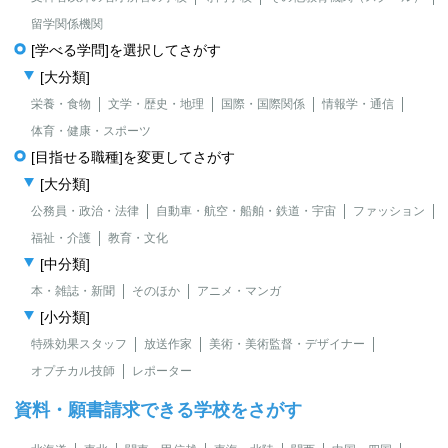
留学関係機関
[学べる学問]を選択してさがす
[大分類]
栄養・食物
文学・歴史・地理
国際・国際関係
情報学・通信
体育・健康・スポーツ
[目指せる職種]を変更してさがす
[大分類]
公務員・政治・法律
自動車・航空・船舶・鉄道・宇宙
ファッション
福祉・介護
教育・文化
[中分類]
本・雑誌・新聞
そのほか
アニメ・マンガ
[小分類]
特殊効果スタッフ
放送作家
美術・美術監督・デザイナー
オプチカル技師
レポーター
資料・願書請求できる学校をさがす