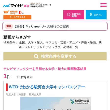
0
資料請求
カート
件
会員登録
ログイン
（無料）
カートの中を見る
【重要】My CareerIDへの移行のご案内
重要
動画からさがす
検索条件：
全国、大学・短大、マスコミ・芸能・アニメ・声優・漫画、映
画・テレビ、テレビディレクターの動画一覧
検索条件を変更する
テレビディレクターを目指せる大学・短大の動画検索結果
1
件
1-1件を表示
WEBでわかる駿河台大学キャンパスツアー
私立大学｜埼玉県
駿河台大学