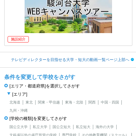
施設紹介
テレビディレクターを目指せる大学・短大の動画一覧ページ上部へ
条件を変更して学校をさがす
[エリア・都道府県]を選択してさがす
[エリア]
北海道
東北
関東・甲信越
東海・北陸
関西
中国・四国
九州・沖縄
[学校の種類]を変更してさがす
国公立大学
私立大学
国公立短大
私立短大
海外の大学
文科省以外の省庁所管の学校
専門学校
その他教育機関（スクール）