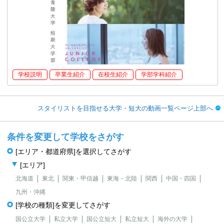
学校説明
卒業生紹介
在校生紹介
学部学科紹介
スタイリストを目指せる大学・短大の動画一覧ページ上部へ
条件を変更して学校をさがす
[エリア・都道府県]を選択してさがす
[エリア]
北海道
東北
関東・甲信越
東海・北陸
関西
中国・四国
九州・沖縄
[学校の種類]を変更してさがす
国公立大学
私立大学
国公立短大
私立短大
海外の大学