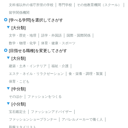
文科省以外の省庁所管の学校
専門学校
その他教育機関（スクール）
留学関係機関
[学べる学問]を選択してさがす
[大分類]
文学・歴史・地理
語学・外国語
国際・国際関係
数学・物理・化学
体育・健康・スポーツ
[目指せる職種]を変更してさがす
[大分類]
建築・土木・インテリア
福祉・介護
エステ・ネイル・リラクゼーション
食・栄養・調理・製菓
保育・こども
[中分類]
そのほか
ファッションをつくる
[小分類]
宝石鑑定士
ファッションアドバイザー
ファッションショープランナー
アパレルメーカーで働く人
和服スタイリスト