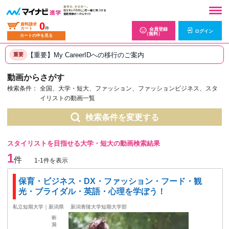
0
資料請求
カート
件
会員登録
ログイン
（無料）
カートの中を見る
【重要】My CareerIDへの移行のご案内
重要
動画からさがす
検索条件：
全国、大学・短大、ファッション、ファッションビジネス、スタ
イリストの動画一覧
検索条件を変更する
スタイリストを目指せる大学・短大の動画検索結果
1
件
1-1件を表示
保育・ビジネス・DX・ファッション・フード・観
光・ブライダル・英語・心理を学ぼう！
私立短期大学｜新潟県
新潟青陵大学短期大学部