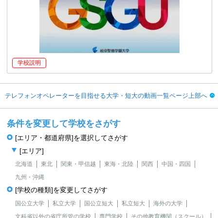
学校説明
テレフォンオペレーターを目指せる大学・短大の動画一覧ページ上部へ
条件を変更して学校をさがす
[エリア・都道府県]を選択してさがす
[エリア]
北海道
東北
関東・甲信越
東海・北陸
関西
中国・四国
九州・沖縄
[学校の種類]を変更してさがす
国公立大学
私立大学
国公立短大
私立短大
海外の大学
文科省以外の省庁所管の学校
専門学校
その他教育機関（スクール）