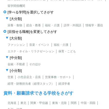
留学関係機関
[学べる学問]を選択してさがす
[大分類]
栄養・食物
総合・教養
福祉・介護
語学・外国語
情報学・通信
[目指せる職種]を変更してさがす
[大分類]
ファッション
音楽・イベント
福祉・介護
エステ・ネイル・リラクゼーション
保育・こども
[中分類]
金融・不動産
そのほか
[小分類]
営業
小売店店主・店長
営業事務・サポート
経理・財務担当者（経理スタッフ）
経済学者
資料・願書請求できる学校をさがす
北海道
東北
関東・甲信越
東海・北陸
関西
中国・四国