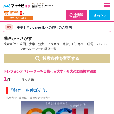
0
資料請求
カート
件
会員登録
ログイン
（無料）
カートの中を見る
【重要】My CareerIDへの移行のご案内
重要
動画からさがす
検索条件：
全国、大学・短大、ビジネス・経営、ビジネス・経営、テレフォ
ンオペレーターの動画一覧
検索条件を変更する
テレフォンオペレーターを目指せる大学・短大の動画検索結果
1
件
1-1件を表示
「好き」を伸ばそう。
私立大学｜岐阜県
岐阜聖徳学園大学