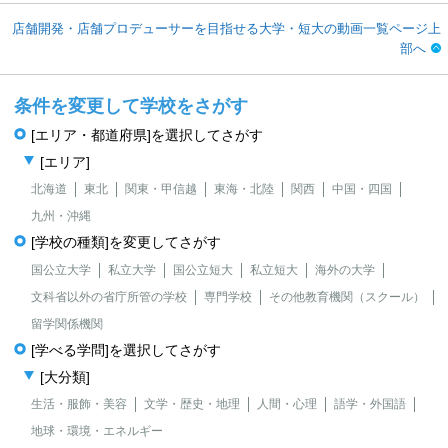
店舗開発・店舗プロデューサーを目指せる大学・短大の動画一覧ページ上
部へ
条件を変更して学校をさがす
[エリア・都道府県]を選択してさがす
[エリア]
北海道
東北
関東・甲信越
東海・北陸
関西
中国・四国
九州・沖縄
[学校の種類]を変更してさがす
国公立大学
私立大学
国公立短大
私立短大
海外の大学
文科省以外の省庁所管の学校
専門学校
その他教育機関（スクール）
留学関係機関
[学べる学問]を選択してさがす
[大分類]
生活・服飾・美容
文学・歴史・地理
人間・心理
語学・外国語
地球・環境・エネルギー