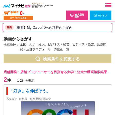
0
資料請求
カート
件
会員登録
ログイン
（無料）
カートの中を見る
【重要】My CareerIDへの移行のご案内
重要
動画からさがす
検索条件：
全国、大学・短大、ビジネス・経営、ビジネス・経営、店舗開
発・店舗プロデューサーの動画一覧
検索条件を変更する
店舗開発・店舗プロデューサーを目指せる大学・短大の動画検索結果
2
件
1-2件を表示
「好き」を伸ばそう。
私立大学｜岐阜県
岐阜聖徳学園大学