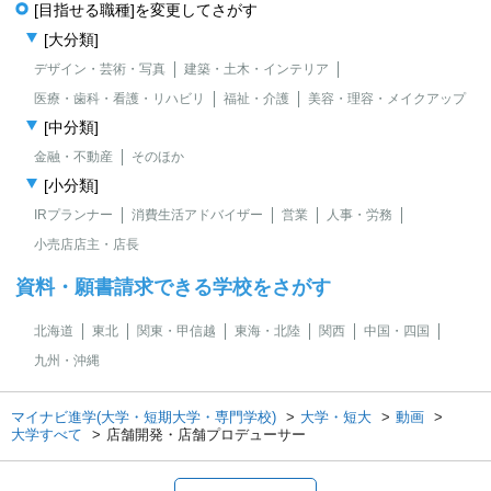
[目指せる職種]を変更してさがす
[大分類]
デザイン・芸術・写真
建築・土木・インテリア
医療・歯科・看護・リハビリ
福祉・介護
美容・理容・メイクアップ
[中分類]
金融・不動産
そのほか
[小分類]
IRプランナー
消費生活アドバイザー
営業
人事・労務
小売店店主・店長
資料・願書請求できる学校をさがす
北海道
東北
関東・甲信越
東海・北陸
関西
中国・四国
九州・沖縄
マイナビ進学(大学・短期大学・専門学校)
大学・短大
動画
大学すべて
店舗開発・店舗プロデューサー