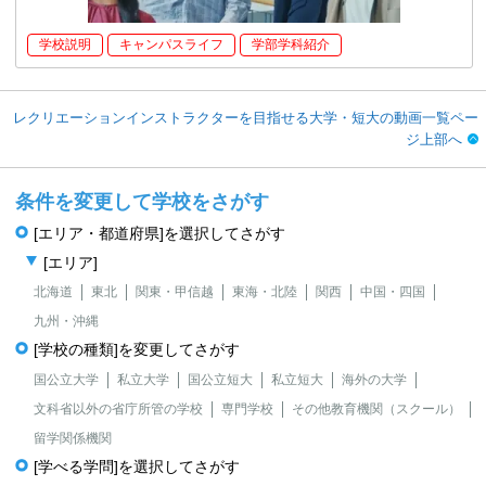
学校説明
キャンパスライフ
学部学科紹介
レクリエーションインストラクターを目指せる大学・短大の動画一覧ペー
ジ上部へ
条件を変更して学校をさがす
[エリア・都道府県]を選択してさがす
[エリア]
北海道
東北
関東・甲信越
東海・北陸
関西
中国・四国
九州・沖縄
[学校の種類]を変更してさがす
国公立大学
私立大学
国公立短大
私立短大
海外の大学
文科省以外の省庁所管の学校
専門学校
その他教育機関（スクール）
留学関係機関
[学べる学問]を選択してさがす