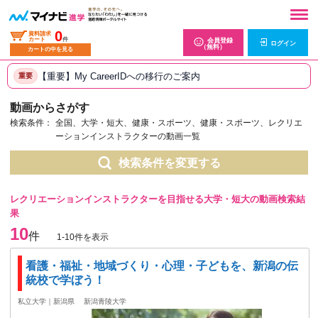
0
資料請求
カート
件
会員登録
ログイン
（無料）
カートの中を見る
【重要】My CareerIDへの移行のご案内
重要
動画からさがす
検索条件：
全国、大学・短大、健康・スポーツ、健康・スポーツ、レクリエ
ーションインストラクターの動画一覧
検索条件を変更する
レクリエーションインストラクターを目指せる大学・短大の動画検索結
果
10
件
1-10件を表示
看護・福祉・地域づくり・心理・子どもを、新潟の伝
統校で学ぼう！
私立大学｜新潟県
新潟青陵大学