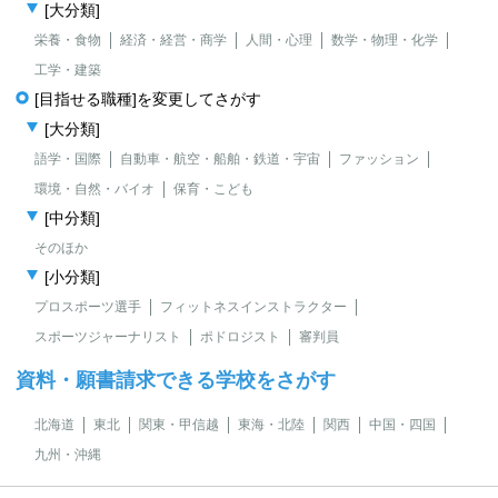
[大分類]
栄養・食物
経済・経営・商学
人間・心理
数学・物理・化学
工学・建築
[目指せる職種]を変更してさがす
[大分類]
語学・国際
自動車・航空・船舶・鉄道・宇宙
ファッション
環境・自然・バイオ
保育・こども
[中分類]
そのほか
[小分類]
プロスポーツ選手
フィットネスインストラクター
スポーツジャーナリスト
ポドロジスト
審判員
資料・願書請求できる学校をさがす
北海道
東北
関東・甲信越
東海・北陸
関西
中国・四国
九州・沖縄