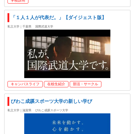
学校説明
「１人１人が代表だ。」【ダイジェスト版】
私立大学｜千葉県
国際武道大学
キャンパスライフ
在校生紹介
部活・サークル
びわこ成蹊スポーツ大学の新しい学び
私立大学｜滋賀県
びわこ成蹊スポーツ大学