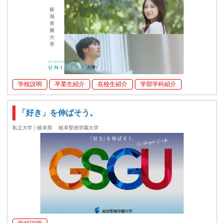
学校説明
卒業生紹介
在校生紹介
学部学科紹介
「好き」を伸ばそう。
私立大学｜岐阜県
岐阜聖徳学園大学