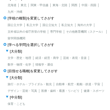
北海道
東北
関東・甲信越
東海・北陸
関西
中国・四国
九州・沖縄
[学校の種類]を変更してさがす
国公立大学
私立大学
国公立短大
私立短大
海外の大学
文科省以外の省庁所管の学校
専門学校
その他教育機関（スクール）
留学関係機関
[学べる学問]を選択してさがす
[大分類]
文学・歴史・地理
経済・経営・商学
芸術・表現・音楽
数学・物理・化学
情報学・通信
[目指せる職種]を変更してさがす
[大分類]
旅行・ホテル・ブライダル・観光
自動車・航空・船舶・鉄道・宇宙
デザイン・芸術・写真
医療・歯科・看護・リハビリ
健康・スポーツ
[中分類]
保育・こども