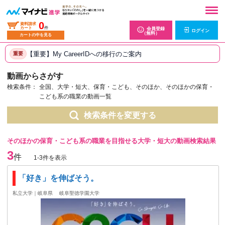
0
資料請求
カート
件
会員登録
ログイン
（無料）
カートの中を見る
【重要】My CareerIDへの移行のご案内
重要
動画からさがす
検索条件：
全国、大学・短大、保育・こども、そのほか、そのほかの保育・
こども系の職業の動画一覧
検索条件を変更する
そのほかの保育・こども系の職業を目指せる大学・短大の動画検索結果
3
件
1-3件を表示
「好き」を伸ばそう。
私立大学｜岐阜県
岐阜聖徳学園大学