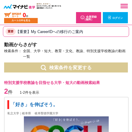
0
資料請求
カート
件
会員登録
ログイン
（無料）
カートの中を見る
【重要】My CareerIDへの移行のご案内
重要
動画からさがす
検索条件：
全国、大学・短大、教育・文化、教諭、特別支援学校教諭の動画
一覧
検索条件を変更する
特別支援学校教諭を目指せる大学・短大の動画検索結果
2
件
1-2件を表示
「好き」を伸ばそう。
私立大学｜岐阜県
岐阜聖徳学園大学