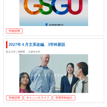
学校説明
2027年４月文系改編、3学科新設
私立大学｜福岡県
久留米大学
学校説明
キャンパスライフ
学部学科紹介