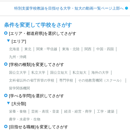
特別支援学校教諭を目指せる大学・短大の動画一覧ページ上部へ
条件を変更して学校をさがす
[エリア・都道府県]を選択してさがす
[エリア]
北海道
東北
関東・甲信越
東海・北陸
関西
中国・四国
九州・沖縄
[学校の種類]を変更してさがす
国公立大学
私立大学
国公立短大
私立短大
海外の大学
文科省以外の省庁所管の学校
専門学校
その他教育機関（スクール）
留学関係機関
[学べる学問]を選択してさがす
[大分類]
栄養・食物
芸術・表現・音楽
経済・経営・商学
工学・建築
農学・水産学・生物
[目指せる職種]を変更してさがす