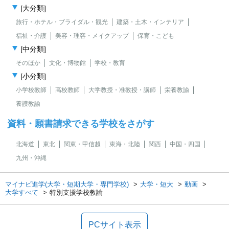
[大分類]
旅行・ホテル・ブライダル・観光
建築・土木・インテリア
福祉・介護
美容・理容・メイクアップ
保育・こども
[中分類]
そのほか
文化・博物館
学校・教育
[小分類]
小学校教師
高校教師
大学教授・准教授・講師
栄養教諭
養護教諭
資料・願書請求できる学校をさがす
北海道
東北
関東・甲信越
東海・北陸
関西
中国・四国
九州・沖縄
マイナビ進学(大学・短期大学・専門学校)
大学・短大
動画
大学すべて
特別支援学校教諭
PCサイト表示