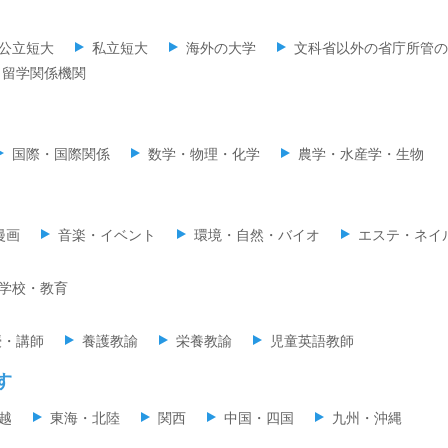
公立短大
私立短大
海外の大学
文科省以外の省庁所管の
留学関係機関
国際・国際関係
数学・物理・化学
農学・水産学・生物
漫画
音楽・イベント
環境・自然・バイオ
エステ・ネイ
学校・教育
授・講師
養護教諭
栄養教諭
児童英語教師
す
越
東海・北陸
関西
中国・四国
九州・沖縄