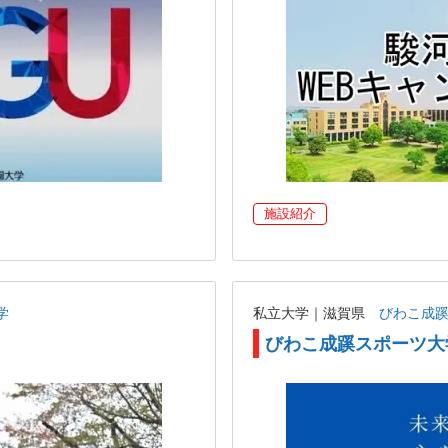
施設紹介
学
私立大学｜滋賀県
びわこ成
びわこ成蹊スポーツ大