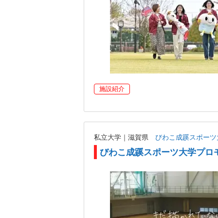
施設紹介
私立大学｜滋賀県
びわこ成蹊スポーツ
びわこ成蹊スポーツ大学プロモ