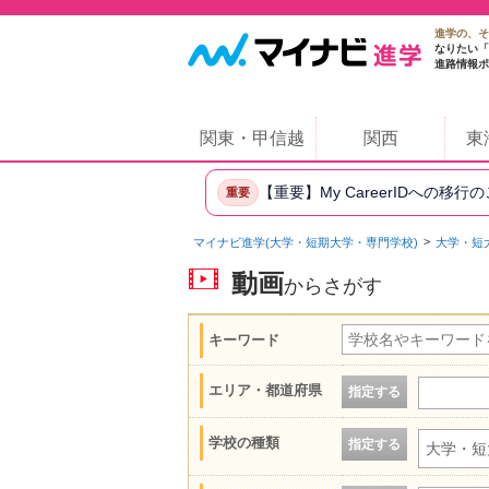
進学の、そ
なりたい「
進路情報ポ
関東・甲信越
関西
東
【重要】My CareerIDへの移行
重要
マイナビ進学(大学・短期大学・専門学校)
大学・短
動画
からさがす
キーワード
エリア・都道府県
指定する
学校の種類
指定する
大学・短