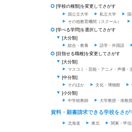
[学校の種類]を変更してさがす
国公立大学
私立大学
国
その他教育機関（スクール）
[学べる学問]を選択してさがす
[大分類]
総合・教養
語学・外国語
[目指せる職種]を変更してさがす
[大分類]
マスコミ・芸能・アニメ・声優・
[中分類]
そのほか
文化・博物館
[小分類]
中学校教師
大学教授・准教
資料・願書請求できる学校をさが
北海道
東北
関東・甲信