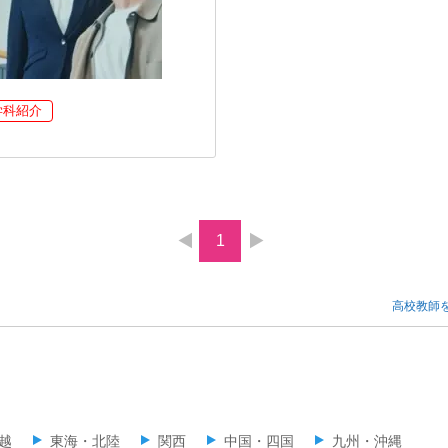
学科紹介
1
高校教師
越
東海・北陸
関西
中国・四国
九州・沖縄