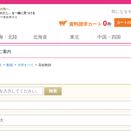
の先へ。
わたし」を一緒に見つける
ータルサイト
0
カートの
資料請求カート
件
海・北陸
北海道
東北
中国・四国
のご案内
大
動画
大学すべて
高校教師
大