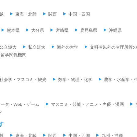
越
東海・北陸
関西
中国・四国
熊本県
大分県
宮崎県
鹿児島県
沖縄県
公立短大
私立短大
海外の大学
文科省以外の省庁所管の
留学関係機関
社会学・マスコミ・観光
数学・物理・化学
農学・水産学・
ータ・Web・ゲーム
マスコミ・芸能・アニメ・声優・漫画
ン
す
越
東海・北陸
関西
中国・四国
九州・沖縄