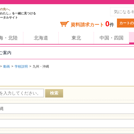
の先へ。
わたし」を一緒に見つける
ータルサイト
0
カートの
資料請求カート
件
海・北陸
北海道
東北
中国・四国
のご案内
動画
学校説明
九州・沖縄
縄