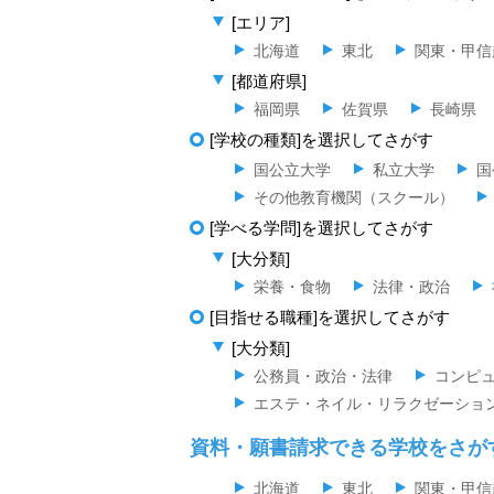
[エリア]
北海道
東北
関東・甲信
[都道府県]
福岡県
佐賀県
長崎県
[学校の種類]を選択してさがす
国公立大学
私立大学
国
その他教育機関（スクール）
[学べる学問]を選択してさがす
[大分類]
栄養・食物
法律・政治
[目指せる職種]を選択してさがす
[大分類]
公務員・政治・法律
コンピュ
エステ・ネイル・リラクゼーショ
資料・願書請求できる学校をさが
北海道
東北
関東・甲信