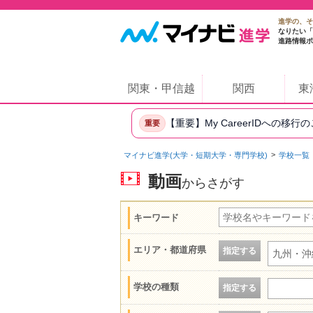
進学の、そ
なりたい「
進路情報ポ
関東・甲信越
関西
東
【重要】My CareerIDへの移行
重要
マイナビ進学(大学・短期大学・専門学校)
学校一覧
動画
からさがす
キーワード
エリア・都道府県
指定する
九州・沖
学校の種類
指定する