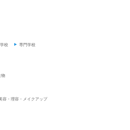
学校
専門学校
生物
美容・理容・メイクアップ