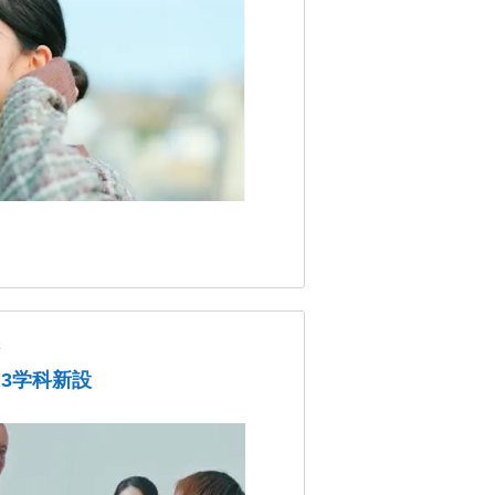
学
、3学科新設