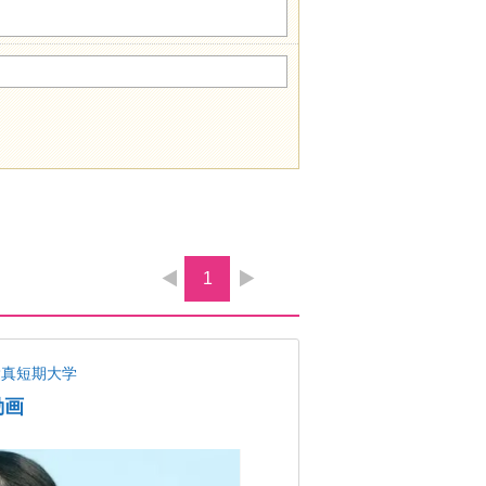
1
愛真短期大学
動画