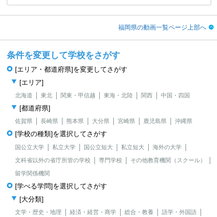
福岡県の動画一覧ページ上部へ
条件を変更して学校をさがす
[エリア・都道府県]を変更してさがす
[エリア]
北海道
東北
関東・甲信越
東海・北陸
関西
中国・四国
[都道府県]
佐賀県
長崎県
熊本県
大分県
宮崎県
鹿児島県
沖縄県
[学校の種類]を選択してさがす
国公立大学
私立大学
国公立短大
私立短大
海外の大学
文科省以外の省庁所管の学校
専門学校
その他教育機関（スクール）
留学関係機関
[学べる学問]を選択してさがす
[大分類]
文学・歴史・地理
経済・経営・商学
総合・教養
語学・外国語