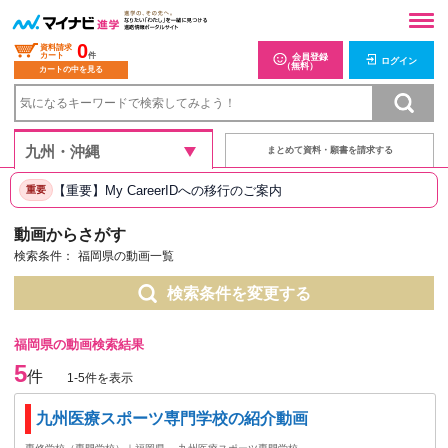
0
資料請求
カート
件
会員登録
ログイン
（無料）
カートの中を見る
まとめて資料・願書を請求する
【重要】My CareerIDへの移行のご案内
重要
動画からさがす
検索条件：
福岡県の動画一覧
検索条件を変更する
福岡県の動画検索結果
5
件
1-5件を表示
九州医療スポーツ専門学校の紹介動画