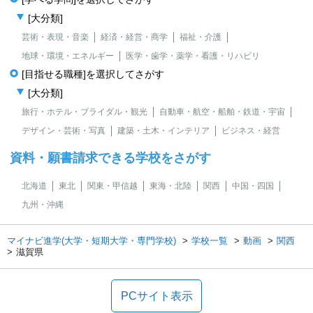
[大分類]
芸術・表現・音楽
経済・経営・商学
福祉・介護
地球・環境・エネルギー
医学・歯学・薬学・看護・リハビリ
[目指せる職種]を選択してさがす
[大分類]
旅行・ホテル・ブライダル・観光
自動車・航空・船舶・鉄道・宇宙
デザイン・芸術・写真
建築・土木・インテリア
ビジネス・経営
資料・願書請求できる学校をさがす
北海道
東北
関東・甲信越
東海・北陸
関西
中国・四国
九州・沖縄
マイナビ進学(大学・短期大学・専門学校)
学校一覧
動画
関西
滋賀県
PCサイト表示