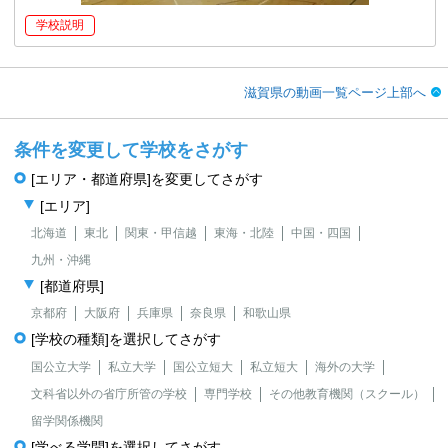
学校説明
滋賀県の動画一覧ページ上部へ
条件を変更して学校をさがす
[エリア・都道府県]を変更してさがす
[エリア]
北海道
東北
関東・甲信越
東海・北陸
中国・四国
九州・沖縄
[都道府県]
京都府
大阪府
兵庫県
奈良県
和歌山県
[学校の種類]を選択してさがす
国公立大学
私立大学
国公立短大
私立短大
海外の大学
文科省以外の省庁所管の学校
専門学校
その他教育機関（スクール）
留学関係機関
[学べる学問]を選択してさがす