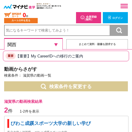
0
資料請求
カート
件
会員登録
ログイン
（無料）
カートの中を見る
まとめて資料・願書を請求する
【重要】My CareerIDへの移行のご案内
重要
動画からさがす
検索条件：
滋賀県の動画一覧
検索条件を変更する
滋賀県の動画検索結果
2
件
1-2件を表示
びわこ成蹊スポーツ大学の新しい学び