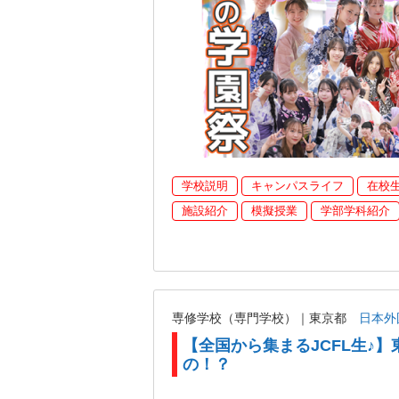
学校説明
キャンパスライフ
在校
施設紹介
模擬授業
学部学科紹介
専修学校（専門学校）｜東京都
日本外
【全国から集まるJCFL生♪】
の！？