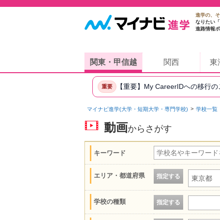
進学の、そ
なりたい「
進路情報ポ
関東・甲信越
関西
東
【重要】My CareerIDへの移行
重要
マイナビ進学(大学・短期大学・専門学校)
学校一覧
動画
からさがす
キーワード
エリア・都道府県
指定する
東京都
学校の種類
指定する