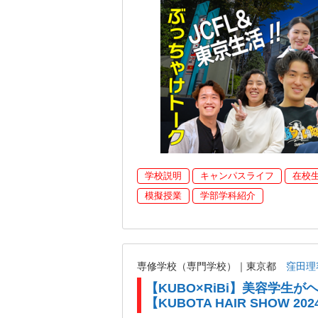
学校説明
キャンパスライフ
在校
模擬授業
学部学科紹介
専修学校（専門学校）｜東京都
窪田理
【KUBO×RiBi】美容学生
【KUBOTA HAIR SHOW 202