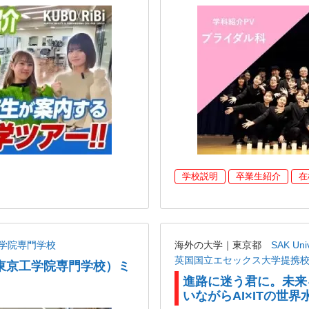
学校説明
卒業生紹介
在
学院専門学校
海外の大学｜東京都
SAK U
英国国立エセックス大学提携
東京工学院専門学校）ミ
進路に迷う君に。未来
いながらAI×ITの世