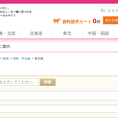
の先へ。
わたし」を一緒に見つける
ータルサイト
0
カートの
資料請求カート
件
海・北陸
北海道
東北
中国・四国
のご案内
動画
関東・甲信越
東京都