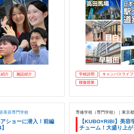
生紹介
施設紹介
学校説明
キャンパスライフ
模擬授業
容美容専門学校
専修学校（専門学校）｜東京
がヘアショーに潜入！前編
【KUBO×RiBi】
4】
チューム！大盛り上が