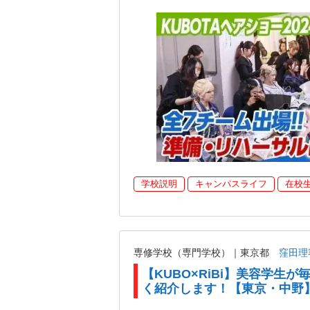
学校説明
キャンパスライフ
在校
専修学校（専門学校）｜東京都
窪田理
【KUBO×RiBi】美容学生
く紹介します！【東京・中野