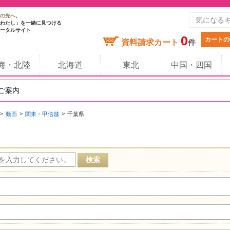
の先へ。
わたし」を一緒に見つける
ータルサイト
0
カートの
資料請求カート
件
海・北陸
北海道
東北
中国・四国
のご案内
動画
関東・甲信越
千葉県