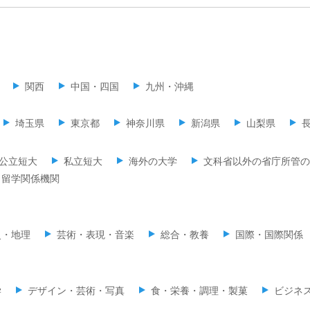
関西
中国・四国
九州・沖縄
埼玉県
東京都
神奈川県
新潟県
山梨県
公立短大
私立短大
海外の大学
文科省以外の省庁所管の
留学関係機関
史・地理
芸術・表現・音楽
総合・教養
国際・国際関係
学
デザイン・芸術・写真
食・栄養・調理・製菓
ビジネ