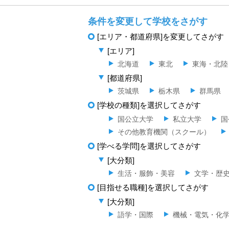
条件を変更して学校をさがす
[エリア・都道府県]を変更してさがす
[エリア]
北海道
東北
東海・北陸
[都道府県]
茨城県
栃木県
群馬県
[学校の種類]を選択してさがす
国公立大学
私立大学
国
その他教育機関（スクール）
[学べる学問]を選択してさがす
[大分類]
生活・服飾・美容
文学・歴
[目指せる職種]を選択してさがす
[大分類]
語学・国際
機械・電気・化