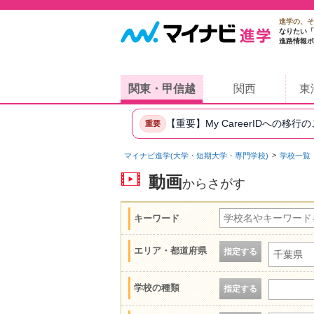
進学の、そ
なりたい「
進路情報ポ
関東・甲信越
関西
東
【重要】My CareerIDへの移行
重要
マイナビ進学(大学・短期大学・専門学校)
学校一覧
動画
からさがす
キーワード
エリア・都道府県
指定する
千葉県
学校の種類
指定する